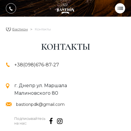
УКР
РУС
ПРОДУКЦИЯ
Бастион
Контакты
УСЛУГИ
КОНТАКТЫ
О компании
+38(098)676-87-27
Оплата, доставка
Портфолио работ
г. Днепр ул. Маршала
Блог
Малиновского 80
Контакти
bastionpdk@gmail.com
Подписывайтесь
на нас: