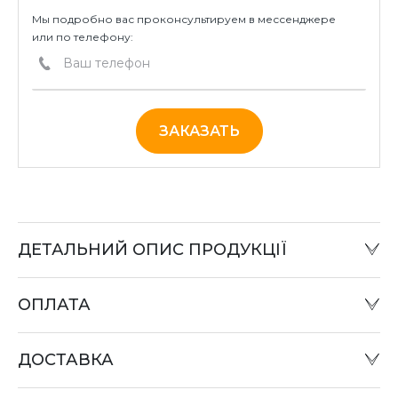
Мы подробно вас проконсультируем в мессенджере
или по телефону:
ЗАКАЗАТЬ
ДЕТАЛЬНИЙ ОПИС ПРОДУКЦІЇ
ОПЛАТА
Наличный расчет:
Оплату товара можно произвести в офисе компании
ДОСТАВКА
или при отправке «Наложенным платежом» в
отделении «Новая почта».