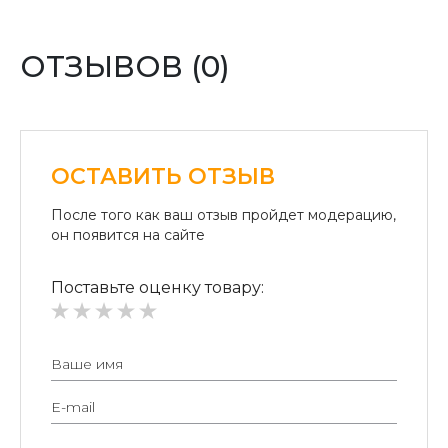
Оплата картой:
Оплата переводом денег на карточки «ПриватБанка»
(система «ПРИВАТ 24» и платежные терминалы) и
ОТЗЫВОВ (0)
«Райффайзен Банк Аваль»
Безналичный расчет для юридических лиц:
Безналичная оплата на расчетный счет.
ОСТАВИТЬ ОТЗЫВ
После того как ваш отзыв пройдет модерацию,
он появится на сайте
Поставьте оценку товару: