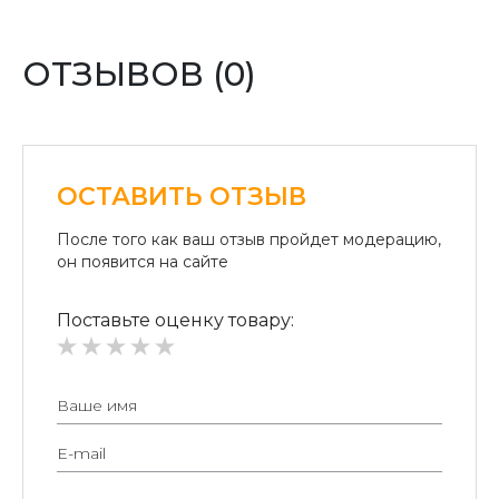
Оплата картой:
Оплата переводом денег на карточки «ПриватБанка»
(система «ПРИВАТ 24» и платежные терминалы) и
ОТЗЫВОВ (0)
«Райффайзен Банк Аваль»
Безналичный расчет для юридических лиц:
Безналичная оплата на расчетный счет.
ОСТАВИТЬ ОТЗЫВ
После того как ваш отзыв пройдет модерацию,
он появится на сайте
Поставьте оценку товару: