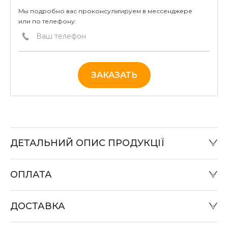
Мы подробно вас проконсультируем в мессенджере
или по телефону:
ЗАКАЗАТЬ
ДЕТАЛЬНИЙ ОПИС ПРОДУКЦІЇ
ОПЛАТА
Наличный расчет:
Оплату товара можно произвести в офисе компании
ДОСТАВКА
или при отправке «Наложенным платежом» в
отделении «Новая почта».