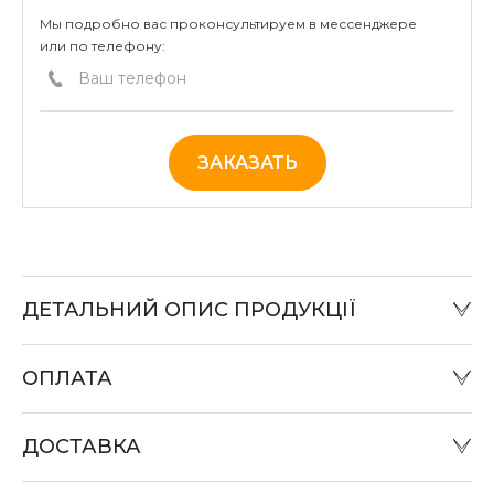
Мы подробно вас проконсультируем в мессенджере
или по телефону:
ЗАКАЗАТЬ
ДЕТАЛЬНИЙ ОПИС ПРОДУКЦІЇ
ОПЛАТА
Наличный расчет:
Оплату товара можно произвести в офисе компании
ДОСТАВКА
или при отправке «Наложенным платежом» в
отделении «Новая почта».