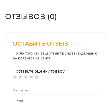
Оплата картой:
Оплата переводом денег на карточки «ПриватБанка»
(система «ПРИВАТ 24» и платежные терминалы) и
ОТЗЫВОВ (0)
«Райффайзен Банк Аваль»
Безналичный расчет для юридических лиц:
Безналичная оплата на расчетный счет.
ОСТАВИТЬ ОТЗЫВ
После того как ваш отзыв пройдет модерацию,
он появится на сайте
Поставьте оценку товару: