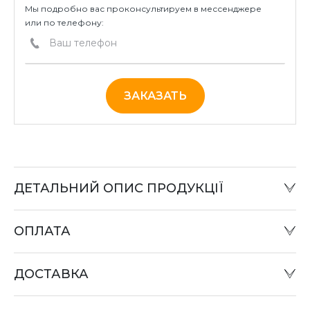
Мы подробно вас проконсультируем в мессенджере
или по телефону:
ЗАКАЗАТЬ
ДЕТАЛЬНИЙ ОПИС ПРОДУКЦІЇ
ОПЛАТА
Наличный расчет:
Оплату товара можно произвести в офисе компании
ДОСТАВКА
или при отправке «Наложенным платежом» в
отделении «Новая почта».
Оплата картой: