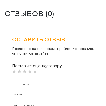
Оплата переводом денег на карточки «ПриватБанка»
(система «ПРИВАТ 24» и платежные терминалы) и
ОТЗЫВОВ (0)
«Райффайзен Банк Аваль»
Безналичный расчет для юридических лиц:
Безналичная оплата на расчетный счет.
ОСТАВИТЬ ОТЗЫВ
После того как ваш отзыв пройдет модерацию,
он появится на сайте
Поставьте оценку товару: