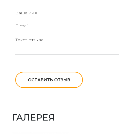
долговечность, поскольку металл с защитным
покрытием не поддается воздействию дождя, ветра
ОСТАВИТЬ ОТЗЫВ
и низких температур;
отсутствие необходимости специального ухода —
просто время от времени подкрашивать, если это
необходимо, и вытирать пыль;
ГАЛЕРЕЯ
оригинальный дизайн, который выгодно будет
отличаться от других моделей;