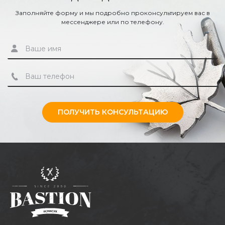
Заполняйте форму и мы подробно проконсультируем вас в
мессенджере или по телефону.
романского, поскольку факел дополнен изящными
элементами, которые будут сочетаться с
растительными элементами сада;
византийского, благодаря геометрическим линиям;
ПОЛУЧИТЬ КОНСУЛЬТАЦИЮ
готики — вытянутые элементы, которые и
превращают дом в старинный замок;
модерн — стиль, который часто выбирают для
оформления помещений, благодаря его простоте,
поэтому несколько вычурный светильник отлично
выглядит на контрасте.