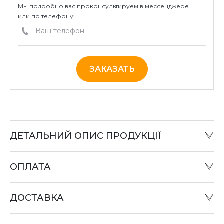
Мы подробно вас проконсультируем в мессенджере
или по телефону:
ЗАКАЗАТЬ
ДЕТАЛЬНИЙ ОПИС ПРОДУКЦІЇ
ОПЛАТА
Наличный расчет:
Оплату товара можно произвести в офисе компании
ДОСТАВКА
или при отправке «Наложенным платежом» в
отделении «Новая почта».
Оплата картой: