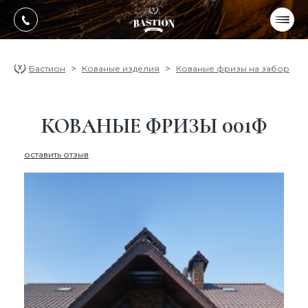
УКР
РУС
ПРОДУКЦИЯ
Бастион
Кованые изделия
Кованые фризы на забор
УСЛУГИ
КОВАНЫЕ ФРИЗЫ 001Ф
О компании
оставить отзыв
Оплата, доставка
Портфолио работ
Блог
Контакти