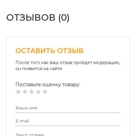
Оплата переводом денег на карточки «ПриватБанка»
(система «ПРИВАТ 24» и платежные терминалы) и
ОТЗЫВОВ (0)
«Райффайзен Банк Аваль»
Безналичный расчет для юридических лиц:
Безналичная оплата на расчетный счет.
ОСТАВИТЬ ОТЗЫВ
После того как ваш отзыв пройдет модерацию,
он появится на сайте
Поставьте оценку товару: