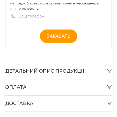
Мы подробно вас проконсультируем в мессенджере
или по телефону:
ЗАКАЗАТЬ
ДЕТАЛЬНИЙ ОПИС ПРОДУКЦІЇ
ОПЛАТА
Наличный расчет:
Оплату товара можно произвести в офисе компании
ДОСТАВКА
или при отправке «Наложенным платежом» в
отделении «Новая почта».
Оплата картой: