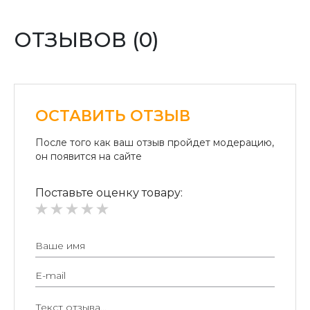
Оплата переводом денег на карточки «ПриватБанка»
(система «ПРИВАТ 24» и платежные терминалы) и
ОТЗЫВОВ (0)
«Райффайзен Банк Аваль»
Безналичный расчет для юридических лиц:
Безналичная оплата на расчетный счет.
ОСТАВИТЬ ОТЗЫВ
После того как ваш отзыв пройдет модерацию,
он появится на сайте
Поставьте оценку товару: