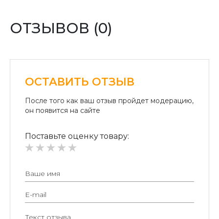
Оплата переводом денег на карточки «ПриватБанка»
(система «ПРИВАТ 24» и платежные терминалы) и
ОТЗЫВОВ (0)
«Райффайзен Банк Аваль»
Безналичный расчет для юридических лиц:
Безналичная оплата на расчетный счет.
ОСТАВИТЬ ОТЗЫВ
После того как ваш отзыв пройдет модерацию,
он появится на сайте
Поставьте оценку товару: