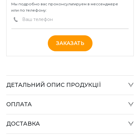
Мы подробно вас проконсультируем в мессенджере
или по телефону:
ЗАКАЗАТЬ
ДЕТАЛЬНИЙ ОПИС ПРОДУКЦІЇ
ОПЛАТА
Наличный расчет:
Оплату товара можно произвести в офисе компании
ДОСТАВКА
или при отправке «Наложенным платежом» в
отделении «Новая почта».
Оплата картой: