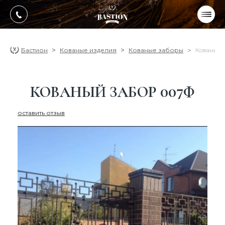
УКР
РУС
ПРОДУКЦИЯ
Бастион
Кованые изделия
Кованые заборы
Кованый 
УСЛУГИ
КОВАНЫЙ ЗАБОР 007Ф
О компании
оставить отзыв
Оплата, доставка
Портфолио работ
Блог
Контакти