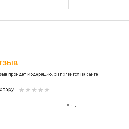
Оплата переводом денег
платежные терминалы) и
Безналичный расчет д
Безналичная оплата на р
ТЗЫВ
тзыв пройдет модерацию, он появится на сайте
овару: