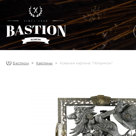
Бастион
Картины
Кованая картина "Леприкон"