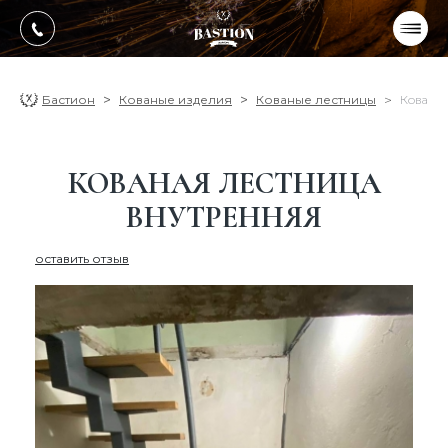
УКР
РУС
ПРОДУКЦИЯ
Бастион
Кованые изделия
Кованые лестницы
Кованая
УСЛУГИ
КОВАНАЯ ЛЕСТНИЦА
О компании
ВНУТРЕННЯЯ
Оплата, доставка
оставить отзыв
Портфолио работ
Блог
Контакти