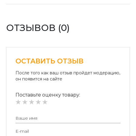
отделении «Новая почта».
Оплата картой:
Оплата переводом денег на карточки «ПриватБанка»
(система «ПРИВАТ 24» и платежные терминалы) и
ОТЗЫВОВ (0)
«Райффайзен Банк Аваль»
Безналичный расчет для юридических лиц:
Безналичная оплата на расчетный счет.
ОСТАВИТЬ ОТЗЫВ
После того как ваш отзыв пройдет модерацию,
он появится на сайте
Поставьте оценку товару: