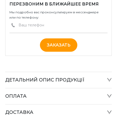
ПЕРЕЗВОНИМ В БЛИЖАЙШЕЕ ВРЕМЯ
Мы подробно вас проконсультируем в мессенджере
или по телефону:
ЗАКАЗАТЬ
ДЕТАЛЬНИЙ ОПИС ПРОДУКЦІЇ
ОПЛАТА
Наличный расчет:
Оплату товара можно произвести в офисе компании
ДОСТАВКА
или при отправке «Наложенным платежом» в