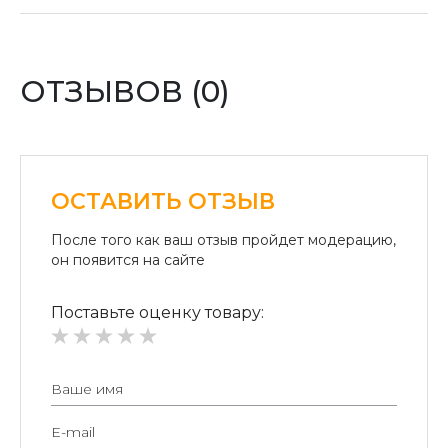
отделении «Новая почта».
Оплата картой:
Оплата переводом денег на карточки «ПриватБанка»
(система «ПРИВАТ 24» и платежные терминалы) и
ОТЗЫВОВ (0)
«Райффайзен Банк Аваль»
Безналичный расчет для юридических лиц:
Безналичная оплата на расчетный счет.
ОСТАВИТЬ ОТЗЫВ
После того как ваш отзыв пройдет модерацию,
он появится на сайте
Поставьте оценку товару: