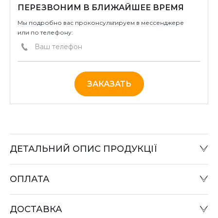
ПЕРЕЗВОНИМ В БЛИЖАЙШЕЕ ВРЕМЯ
Мы подробно вас проконсультируем в мессенджере
или по телефону:
ЗАКАЗАТЬ
ДЕТАЛЬНИЙ ОПИС ПРОДУКЦІЇ
ОПЛАТА
Наличный расчет:
Оплату товара можно произвести в офисе компании
ДОСТАВКА
или при отправке «Наложенным платежом» в