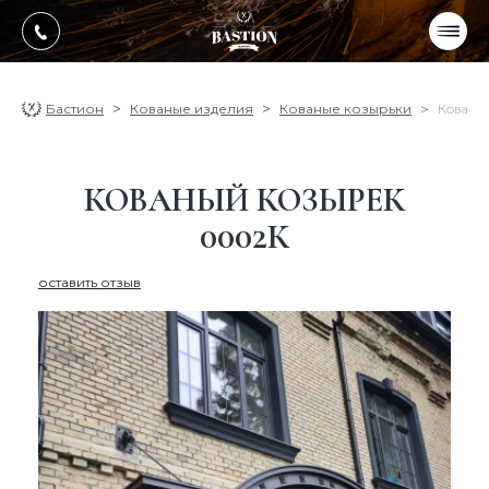
УКР
РУС
ПРОДУКЦИЯ
Бастион
Кованые изделия
Кованые козырьки
Кованы
УСЛУГИ
КОВАНЫЙ КОЗЫРЕК
О компании
0002К
Оплата, доставка
оставить отзыв
Портфолио работ
Блог
Контакти