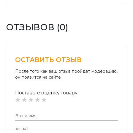
отделении «Новая почта».
Оплата картой:
Оплата переводом денег на карточки «ПриватБанка»
(система «ПРИВАТ 24» и платежные терминалы) и
ОТЗЫВОВ (0)
«Райффайзен Банк Аваль»
Безналичный расчет для юридических лиц:
Безналичная оплата на расчетный счет.
ОСТАВИТЬ ОТЗЫВ
После того как ваш отзыв пройдет модерацию,
он появится на сайте
Поставьте оценку товару: