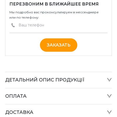
ПЕРЕЗВОНИМ В БЛИЖАЙШЕЕ ВРЕМЯ
Мы подробно вас проконсультируем в мессенджере
или по телефону:
ЗАКАЗАТЬ
ДЕТАЛЬНИЙ ОПИС ПРОДУКЦІЇ
ОПЛАТА
Наличный расчет:
Оплату товара можно произвести в офисе компании
ДОСТАВКА
или при отправке «Наложенным платежом» в