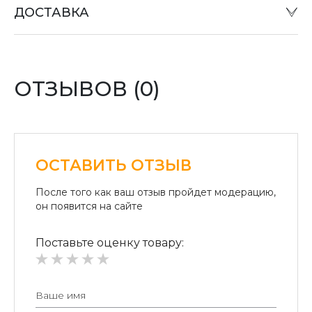
ДОСТАВКА
или при отправке «Наложенным платежом» в
отделении «Новая почта».
Оплата картой:
Оплата переводом денег на карточки «ПриватБанка»
(система «ПРИВАТ 24» и платежные терминалы) и
ОТЗЫВОВ (0)
«Райффайзен Банк Аваль»
Безналичный расчет для юридических лиц:
Безналичная оплата на расчетный счет.
ОСТАВИТЬ ОТЗЫВ
После того как ваш отзыв пройдет модерацию,
он появится на сайте
кованые лестницы
Поставьте оценку товару: