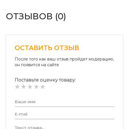
Оплата переводом денег на карточки «ПриватБанка»
(система «ПРИВАТ 24» и платежные терминалы) и
ОТЗЫВОВ (0)
«Райффайзен Банк Аваль»
Безналичный расчет для юридических лиц:
Безналичная оплата на расчетный счет.
ОСТАВИТЬ ОТЗЫВ
После того как ваш отзыв пройдет модерацию,
долговечностью;
он появится на сайте
прочностью;
Поставьте оценку товару:
экологичностью;
изысканным внешним видом;
многофункциональностью.