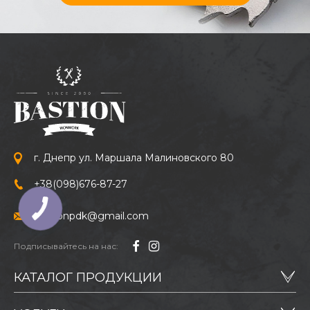
г. Днепр ул. Маршала Малиновского 80
+38
(098)
676-87-27
bastionpdk@gmail.com
Подписывайтесь на нас:
Внизу есть специальный отсек, в котором можно
хранить дрова, а значит подкидывать их время от
КАТАЛОГ ПРОДУКЦИИ
времени при необходимости, а не тратить время,
чтобы носить их с другого места.