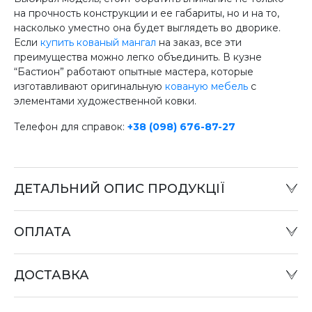
на прочность конструкции и ее габариты, но и на то,
насколько уместно она будет выглядеть во дворике.
Если
купить кованый мангал
на заказ, все эти
преимущества можно легко объединить. В кузне
“Бастион” работают опытные мастера, которые
изготавливают оригинальную
кованую мебель
с
элементами художественной ковки.
Телефон для справок:
+38 (098) 676-87-27
ДЕТАЛЬНИЙ ОПИС ПРОДУКЦІЇ
ОПЛАТА
Наличный расчет:
Оплату товара можно произвести в офисе компании
ДОСТАВКА
или при отправке «Наложенным платежом» в
отделении «Новая почта».
Оплата картой: