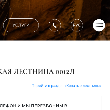
УСЛУГИ
РУС
О компании
Оплата, доставка
Портфолио работ
Блог
АЯ ЛЕСТНИЦА 0012Л
Контакти
Перейти в раздел «Кованые лестницы»
ЕЛЕФОН И МЫ ПЕРЕЗВОНИМ В