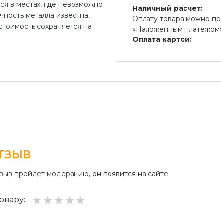
ся в местах, где невозможно
Наличный расчет:
ность металла известна,
Оплату товара можно пр
стоимость сохраняется на
«Наложенным платежом» 
Оплата картой:
Оплата переводом денег
платежные терминалы) и
Безналичный расчет д
Безналичная оплата на р
ТЗЫВ
тзыв пройдет модерацию, он появится на сайте
овару: