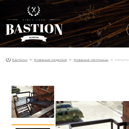
Бастион
Кованые изделия
Кованые лестницы
Металли