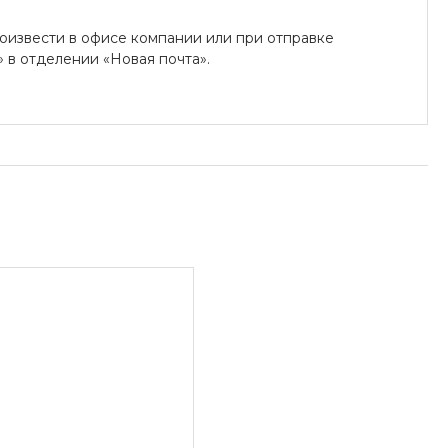
оизвести в офисе компании или при отправке
в отделении «Новая почта».
 на карточки «ПриватБанка» (система «ПРИВАТ 24» и
 «Райффайзен Банк Аваль»
ля юридических лиц:
асчетный счет.