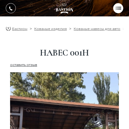
УКР
РУС
ПРОДУКЦИЯ
Бастион
Кованые изделия
Кованые навесы для авто
УСЛУГИ
НАВЕС 001Н
О компании
оставить отзыв
Оплата, доставка
Портфолио работ
Блог
Контакти