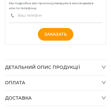
Мы подробно вас проконсультируем в мессенджере
или по телефону:
ЗАКАЗАТЬ
ДЕТАЛЬНИЙ ОПИС ПРОДУКЦІЇ
ОПЛАТА
Наличный расчет:
Оплату товара можно произвести в офисе компании
ДОСТАВКА
или при отправке «Наложенным платежом» в
отделении «Новая почта».
Оплата картой: