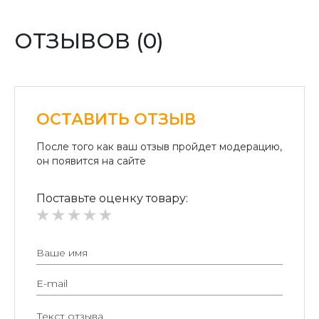
Оплата переводом денег на карточки «ПриватБанка»
(система «ПРИВАТ 24» и платежные терминалы) и
ОТЗЫВОВ (0)
«Райффайзен Банк Аваль»
Безналичный расчет для юридических лиц:
Безналичная оплата на расчетный счет.
ОСТАВИТЬ ОТЗЫВ
После того как ваш отзыв пройдет модерацию,
он появится на сайте
Поставьте оценку товару: