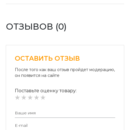
отделении «Новая почта».
Оплата картой:
Оплата переводом денег на карточки «ПриватБанка»
(система «ПРИВАТ 24» и платежные терминалы) и
ОТЗЫВОВ (0)
«Райффайзен Банк Аваль»
Безналичный расчет для юридических лиц:
Безналичная оплата на расчетный счет.
ОСТАВИТЬ ОТЗЫВ
После того как ваш отзыв пройдет модерацию,
он появится на сайте
Поставьте оценку товару: