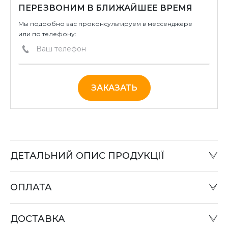
ПЕРЕЗВОНИМ В БЛИЖАЙШЕЕ ВРЕМЯ
Мы подробно вас проконсультируем в мессенджере
или по телефону:
ЗАКАЗАТЬ
ДЕТАЛЬНИЙ ОПИС ПРОДУКЦІЇ
ОПЛАТА
Наличный расчет:
Оплату товара можно произвести в офисе компании
ДОСТАВКА
или при отправке «Наложенным платежом» в