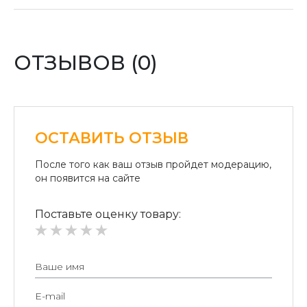
отделении «Новая почта».
Оплата картой:
Оплата переводом денег на карточки «ПриватБанка»
(система «ПРИВАТ 24» и платежные терминалы) и
ОТЗЫВОВ (0)
«Райффайзен Банк Аваль»
Безналичный расчет для юридических лиц:
Безналичная оплата на расчетный счет.
ОСТАВИТЬ ОТЗЫВ
После того как ваш отзыв пройдет модерацию,
он появится на сайте
Поставьте оценку товару: