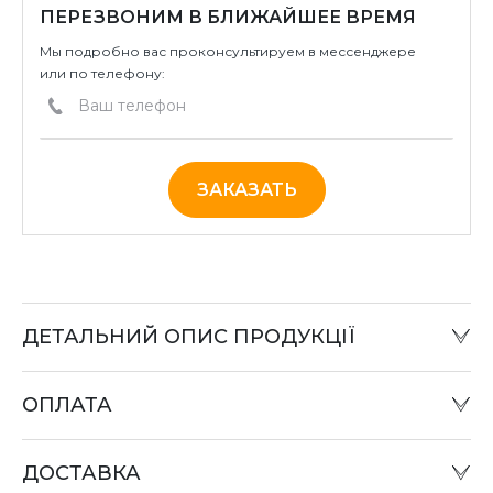
ПЕРЕЗВОНИМ В БЛИЖАЙШЕЕ ВРЕМЯ
Мы подробно вас проконсультируем в мессенджере
или по телефону:
ЗАКАЗАТЬ
ДЕТАЛЬНИЙ ОПИС ПРОДУКЦІЇ
ОПЛАТА
Наличный расчет:
Оплату товара можно произвести в офисе компании
ДОСТАВКА
или при отправке «Наложенным платежом» в