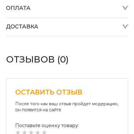
ОПЛАТА
Наличный расчет:
Оплату товара можно произвести в офисе компании
ДОСТАВКА
или при отправке «Наложенным платежом» в
отделении «Новая почта».
Оплата картой:
Оплата переводом денег на карточки «ПриватБанка»
(система «ПРИВАТ 24» и платежные терминалы) и
ОТЗЫВОВ (0)
«Райффайзен Банк Аваль»
Безналичный расчет для юридических лиц:
Безналичная оплата на расчетный счет.
ОСТАВИТЬ ОТЗЫВ
После того как ваш отзыв пройдет модерацию,
он появится на сайте
Поставьте оценку товару: