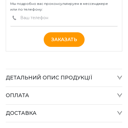
Мы подробно вас проконсультируем в мессенджере
или по телефону:
ЗАКАЗАТЬ
ДЕТАЛЬНИЙ ОПИС ПРОДУКЦІЇ
ОПЛАТА
Наличный расчет:
Оплату товара можно произвести в офисе компании
ДОСТАВКА
или при отправке «Наложенным платежом» в
отделении «Новая почта».
Оплата картой: