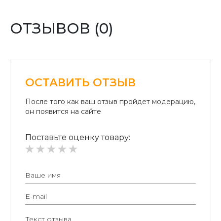
Оплата переводом денег на карточки «ПриватБанка»
(система «ПРИВАТ 24» и платежные терминалы) и
ОТЗЫВОВ (0)
«Райффайзен Банк Аваль»
Безналичный расчет для юридических лиц:
Безналичная оплата на расчетный счет.
ОСТАВИТЬ ОТЗЫВ
После того как ваш отзыв пройдет модерацию,
он появится на сайте
Поставьте оценку товару: