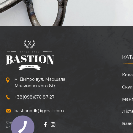
КАТ
Кова
м. Дніпро вул. Маршала
Малиновського 80
Скул
+38
(098)
676-87-27
Ман
bastionpdk@gmail.com
Ліхт
Слідкуйте за
Баля
нами: