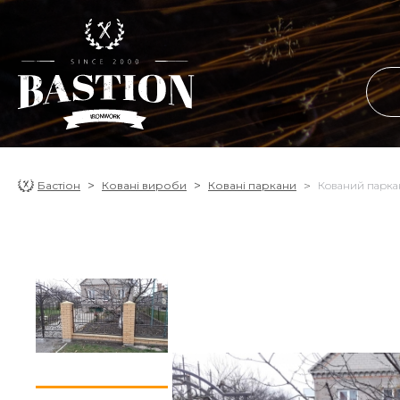
Бастіон
Ковані вироби
Ковані паркани
Кований парка