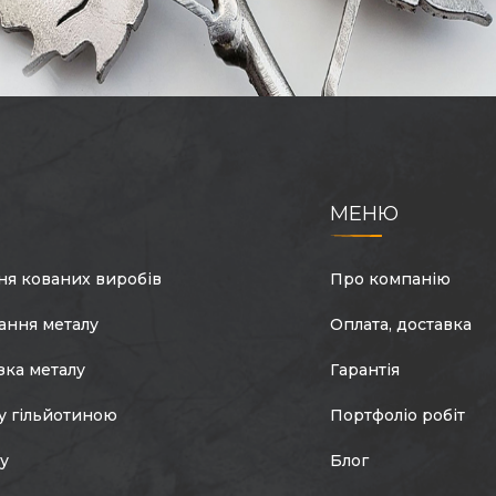
МЕНЮ
ня кованих виробів
Про компанію
ання металу
Оплата, доставка
зка металу
Гарантія
у гільйотиною
Портфоліо робіт
лу
Блог