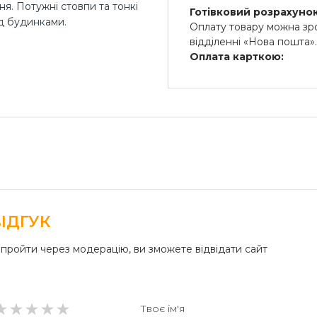
я. Потужні стовпи та тонкі
Готівковий розрахунок
ед будинками.
Оплату товару можна зро
відділенні «Нова пошта»
Оплата карткою:
Оплата переказом гроше
платіжні термінали) та 
Безготівковий розрах
Безготівкова плата на р
ІДГУК
пройти через модерацію, ви зможете відвідати сайт