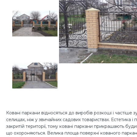
Ковані паркани відносяться до виробів розкоші і частіше 
селищах, ніж у звичайних садових товариствах. Естетика і
закритій території, тому ковані паркани прикрашають будин
що охороняються. Велика площа поверхні кованого паркан