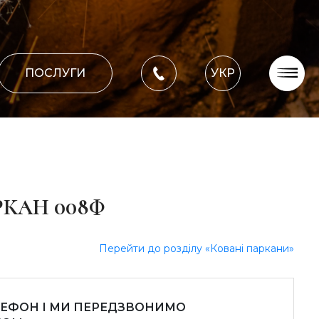
ПОСЛУГИ
УКР
Про компанію
Оплата, доставка
Портфоліо робіт
Блог
КАН 008Ф
Контакти
Перейти до розділу «Ковані паркани»
ЛЕФОН І МИ ПЕРЕДЗВОНИМО