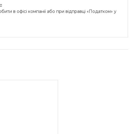
:
бити в офісі компанії або при відправці «Податком» у
.
й на картки «ПриватБанку» (система «ПРИВАТ 24» та
«Райффайзен Банк Аваль»
унок для юридичних осіб:
озрахунковий рахунок.