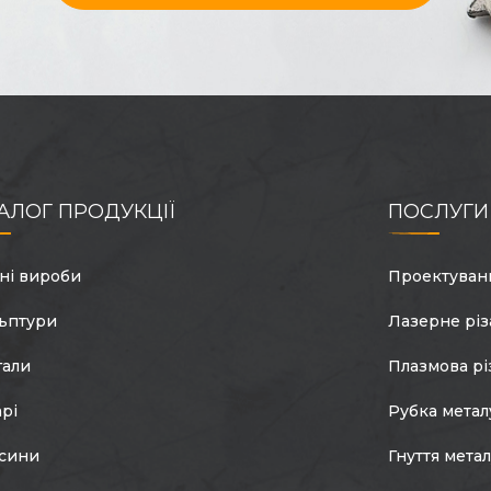
АЛОГ ПРОДУКЦІЇ
ПОСЛУГИ
ні вироби
Проектуван
ьптури
Лазерне різ
гали
Плазмова рі
арі
Рубка метал
сини
Гнуття мета