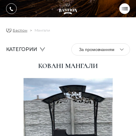
УКР
РУС
ПРОДУКЦІЯ
Бастіон
Мангали
ПОСЛУГИ
КАТЕГОРИИ
За промовчанням
Про компанію
КОВАНІ МАНГАЛИ
Оплата, доставка
Портфоліо робіт
Блог
Контакти