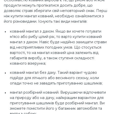
Особливістю кованих виробів є те, що рибні або м'ясні
продукти можуть пропікатися досить добре, що
дозволяє страві зберігати свій неповторний смак. Перш
ніж купити мангал кований, необхідно ознайомитися з
його різновидами. Існують такі види мангалів:
кований мангал з дахом. Якщо ви хочете готувати
м'ясо або рибу цілий рік, то варто купити кований
мангал з дахом. Навіс буде надійно захищати страви
від несприятливих погодних умов. Що стосується
вартості, то на мангал кований ціна залежить від
габаритів виробу, а також ступеня складності
кованого візерунка;
кований мангал без даху. Такий варіант чудово
підійде для літнього або весняного сезону, коли
опади точно не завадять приготуванню шашликів;
мангал розбірний кований. Вирушаючи відпочивати
на природу або на дачу, найкращим варіантом для
приготування шашликів буде розбірний мангал. Ви
зможете помістити його у багажник автомобіля та
взяти з собою;