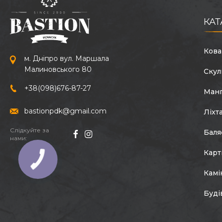
КАТ
Кова
м. Дніпро вул. Маршала
Малиновського 80
Скул
+38
(098)
676-87-27
Ман
bastionpdk@gmail.com
Ліхт
Слідкуйте за
Баля
нами:
Кар
Камі
Буді