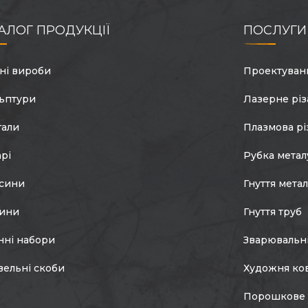
АЛОГ ПРОДУКЦІЇ
ПОСЛУГИ
ні вироби
Проектуван
ьптури
Лазерне різ
гали
Плазмова рі
арі
Рубка метал
сини
Гнуття мета
тини
Гнуття труб
нні набори
Зварювальн
вельні скоби
Художня ко
Порошкове 