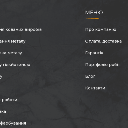
МЕНЮ
ня кованих виробів
Про компанію
ання металу
Оплата, доставка
зка металу
Гарантія
у гільйотиною
Портфоліо робіт
лу
Блог
Контакти
і роботи
вка
фарбування