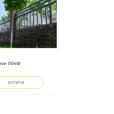
изи 004Ф
КУПИТИ