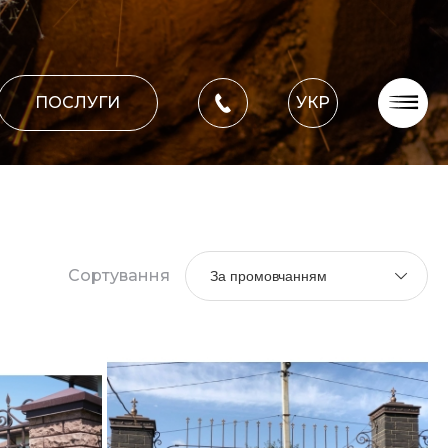
ПОСЛУГИ
УКР
Про компанію
Оплата, доставка
Портфоліо робіт
Блог
Сортування
За промовчанням
Контакти