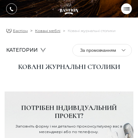
УКР
РУС
ПРОДУКЦІЯ
Бастіон
Ковані меблі
Ковані журнальні столики
ПОСЛУГИ
КАТЕГОРИИ
За промовчанням
Про компанію
КОВАНІ ЖУРНАЛЬНІ СТОЛИКИ
Оплата, доставка
Портфоліо робіт
Блог
Контакти
ПОТРІБЕН ІНДИВІДУАЛЬНИЙ
ПРОЕКТ?
Заповніть форму і ми детально проконсультуємо вас в
месенджері або по телефону.