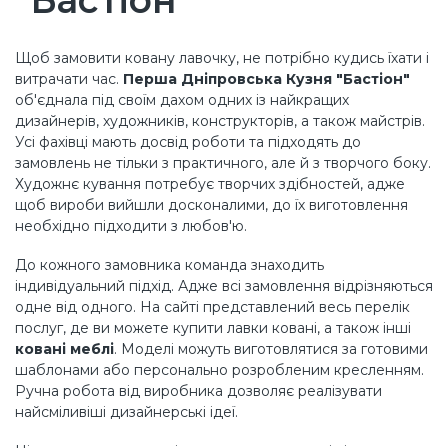
"Бастіон"
Щоб замовити ковану лавочку, не потрібно кудись їхати і
витрачати час.
Перша Дніпровська Кузня "Бастіон"
об'єднала під своїм дахом одних із найкращих
дизайнерів, художників, конструкторів, а також майстрів.
Усі фахівці мають досвід роботи та підходять до
замовлень не тільки з практичного, але й з творчого боку.
Художнє кування потребує творчих здібностей, адже
щоб вироби вийшли досконалими, до їх виготовлення
необхідно підходити з любов'ю.
До кожного замовника команда знаходить
індивідуальний підхід. Адже всі замовлення відрізняються
одне від одного. На сайті представлений весь перелік
послуг, де ви можете купити лавки ковані, а також інші
ковані меблі
. Моделі можуть виготовлятися за готовими
шаблонами або персонально розробленим кресленням.
Ручна робота від виробника дозволяє реалізувати
найсміливіші дизайнерські ідеї.