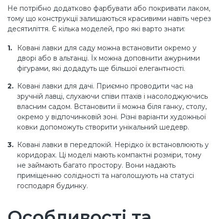
Не потрібно додатково фарбувати або покривати лаком,
тому що конструкції залишаються красивими навіть через
десятиліття. Є кілька моделей, про які варто знати:
Ковані лавки для саду можна встановити окремо у
дворі або в альтанці. Їх можна доповнити ажурними
фігурами, які додадуть ще більшої елегантності.
Ковані лавки для дачі. Приємно проводити час на
зручній лавці, слухаючи співи птахів і насолоджуючись
власним садом. Встановити її можна біля ганку, столу,
окремо у відпочинковій зоні. Різні варіанти художньої
ковки допоможуть створити унікальний шедевр.
Ковані лавки в передпокій. Нерідко їх встановлюють у
коридорах. Ці моделі мають компактні розміри, тому
не займають багато простору. Вони надають
приміщенню солідності та наголошують на статусі
господаря будинку.
Особливості та