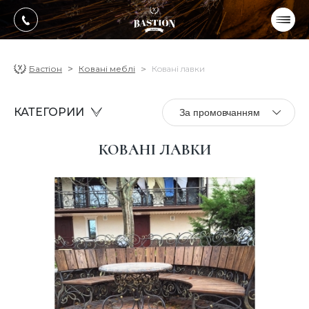
УКР
РУС
ПРОДУКЦІЯ
Бастіон
Ковані меблі
Ковані лавки
ПОСЛУГИ
КАТЕГОРИИ
За промовчанням
Про компанію
КОВАНІ ЛАВКИ
Оплата, доставка
Портфоліо робіт
Блог
Контакти