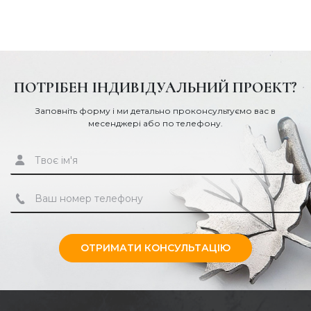
ПОТРІБЕН ІНДИВІДУАЛЬНИЙ ПРОЕКТ?
Заповніть форму і ми детально проконсультуємо вас в
Металеві лавки з декоративними елементами –
месенджері або по телефону.
романтичними композиціями, аксесуарами,
головними уборами, метеликами.
Лавки з лаконічними, геометрично строгими
опорами або художньо викованими візерунками; з
поручнем або без.
Крамки з чіткими лініями або плавними контурами,
переходами.
ОТРИМАТИ КОНСУЛЬТАЦІЮ
Дерев'яні ламелі можуть розташовуватися як
поздовжньо, так і поперечно, бути пофарбованими в
один колір або радувати око соковитими