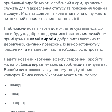
оригінальні вироби мають особливий шарм, що здавна
служать для підкреслення статусу та положення людини
в соціумі. Міцні та довговічні ковані панно на стіну мають
витончений орнамент, крихкі та тонкі лінії.
Підбираючи ковані картини, можна не сумніватися, що
вони будуть добре поєднуватися із загальним дизайном
приміщення.
Ковані вироби
добре виглядають на тлі
дерев'яних, кам'яних поверхонь. Їх використовують у
класичних та мінімалістичних інтер'єрах, лофті, провансі.
Надати кованим картинам ефекту старовини і зробити
малюнок більш виразним можна, зробивши патинування.
Вироби виготовляють як у одному тоні, і у різних
кольорах. Рамка кованої картини може мати форму:
овалу;
кола;
квадрат;
прямокутника.