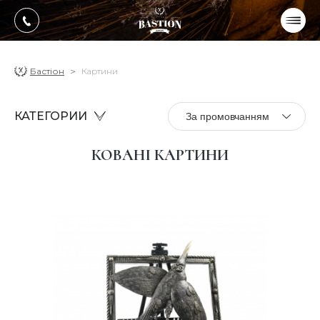
УКР
РУС
ПРОДУКЦІЯ
Бастіон
Картини
ПОСЛУГИ
КАТЕГОРИИ
За промовчанням
Про компанію
КОВАНІ КАРТИНИ
Оплата, доставка
Портфоліо робіт
Блог
Контакти