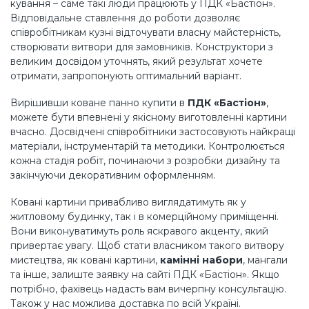
кування – саме такі люди працюють у ПДК «Бастіон».
Відповідальне ставлення до роботи дозволяє
співробітникам кузні відточувати власну майстерність,
створювати витвори для замовників. Конструктори з
великим досвідом уточнять, який результат хочете
отримати, запропонують оптимальний варіант.
Вирішивши коване панно купити в
ПДК «Бастіон»
,
можете бути впевнені у якісному виготовленні картини
вчасно. Досвідчені співробітники застосовують найкращі
матеріали, інструментарій та методики. Контролюється
кожна стадія робіт, починаючи з розробки дизайну та
закінчуючи декоративним оформленням.
Ковані картини привабливо виглядатимуть як у
житловому будинку, так і в комерційному приміщенні.
Вони виконуватимуть роль яскравого акценту, який
привертає увагу. Щоб стати власником такого витвору
мистецтва, як ковані картини,
камінні набори
, мангали
та інше, залиште заявку на сайті ПДК «Бастіон». Якщо
потрібно, фахівець надасть вам вичерпну консультацію.
Також у нас можлива доставка по всій Україні.