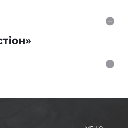
стіон»