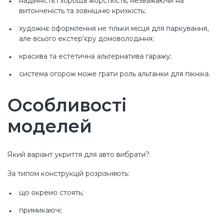
надійність і хороша жорсткість, незважаючи на
витонченість та зовнішню крихкість;
художнє оформлення не тільки місця для паркування,
але всього екстер'єру домоволодіння;
красива та естетична альтернатива гаражу;
система огорож може грати роль альтанки для пікніка.
Особливості
моделей
Який варіант укриття для авто вибрати?
За типом конструкцій розрізняють:
що окремо стоять;
примикаючі;