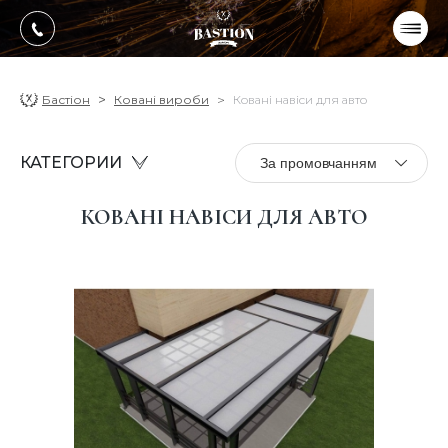
УКР
РУС
ПРОДУКЦІЯ
Бастіон
Ковані вироби
Ковані навіси для авто
ПОСЛУГИ
КАТЕГОРИИ
За промовчанням
Про компанію
КОВАНІ НАВІСИ ДЛЯ АВТО
Оплата, доставка
Портфоліо робіт
Блог
Контакти