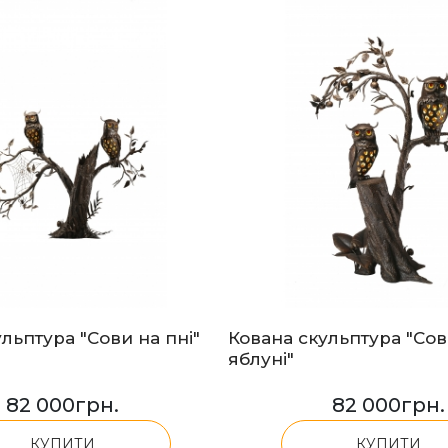
льптура "Сови на пні"
Кована скульптура "Сов
яблуні"
82 000
грн.
82 000
грн.
КУПИТИ
КУПИТИ