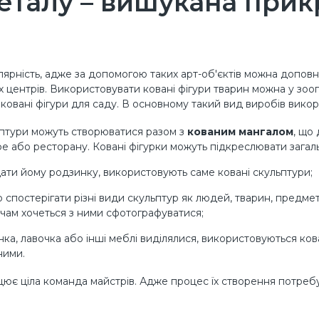
металу – вишукана прик
улярність, адже за допомогою таких арт-об'єктів можна допо
х центрів. Використовувати ковані фігури тварин можна у зооп
ковані фігури для саду. В основному такий вид виробів викор
льптури можуть створюватися разом з
кованим мангалом
, що
фе або ресторану. Ковані фігурки можуть підкреслювати загал
ати йому родзинку, використовують саме ковані скульптури;
спостерігати різні види скульптур як людей, тварин, предметів
вачам хочеться з ними сфотографуватися;
ка, лавочка або інші меблі виділялися, використовуються кова
ними.
є ціла команда майстрів. Адже процес їх створення потребує