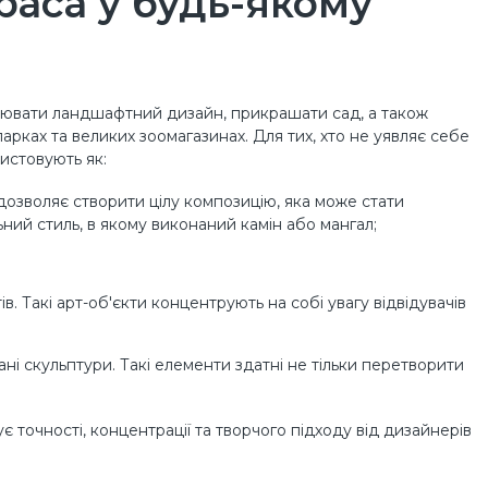
раса у будь-якому
внювати ландшафтний дизайн, прикрашати сад, а також
арках та великих зоомагазинах. Для тих, хто не уявляє себе
истовують як:
 дозволяє створити цілу композицію, яка може стати
ьний стиль, в якому виконаний камін або мангал;
. Такі арт-об'єкти концентрують на собі увагу відвідувачів
ні скульптури. Такі елементи здатні не тільки перетворити
 точності, концентрації та творчого підходу від дизайнерів