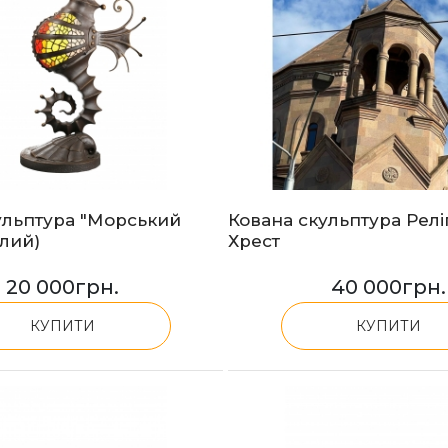
ульптура "Морський
Кована скульптура Релі
алий)
Хрест
20 000
грн.
40 000
грн.
КУПИТИ
КУПИТИ