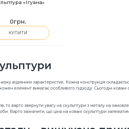
льптура «Ігуана»
0
грн.
КУПИТИ
кульптури
зку відмінних характеристик. Кожна конструкція складається
 кожен елемент вимагає особливого підходу. Сьогодні ковані 
ів, то варто звернути увагу на скульптури з металу на замовл
би. Варто зазначити, що ціна на ковані скульптури залежатиме