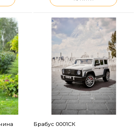
вчина
Брабус 0001СК