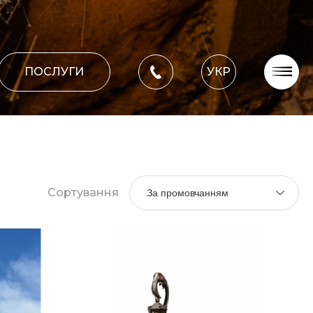
ПОСЛУГИ
УКР
Про компанію
Оплата, доставка
Портфоліо робіт
Блог
Сортування
За промовчанням
Контакти