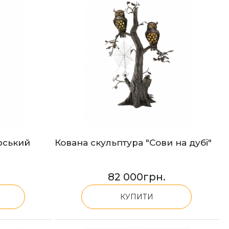
рський
Кована скульптура "Сови на дубі"
82 000
грн.
КУПИТИ