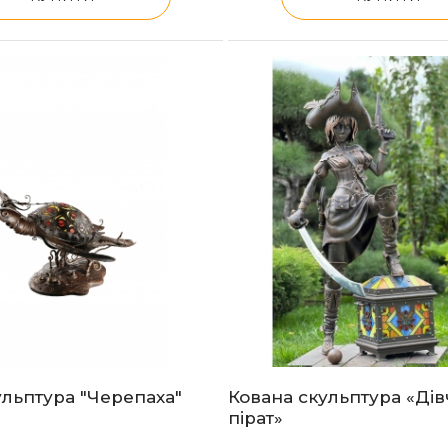
ульптура "Черепаха"
Кована скульптура «Ді
пірат»