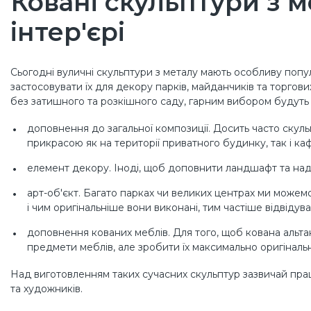
Ковані скульптури з 
інтер'єрі
Сьогодні вуличні скульптури з металу мають особливу поп
застосовувати їх для декору парків, майданчиків та торгови
без затишного та розкішного саду, гарним вибором будуть 
доповнення до загальної композиції. Досить часто ску
прикрасою як на території приватного будинку, так і ка
елемент декору. Іноді, щоб доповнити ландшафт та над
арт-об'єкт. Багато парках чи великих центрах ми можемо 
і чим оригінальніше вони виконані, тим частіше відвіду
доповнення кованих меблів. Для того, щоб кована альтан
предмети меблів, але зробити їх максимально оригіналь
Над виготовленням таких сучасних скульптур зазвичай працю
та художників.