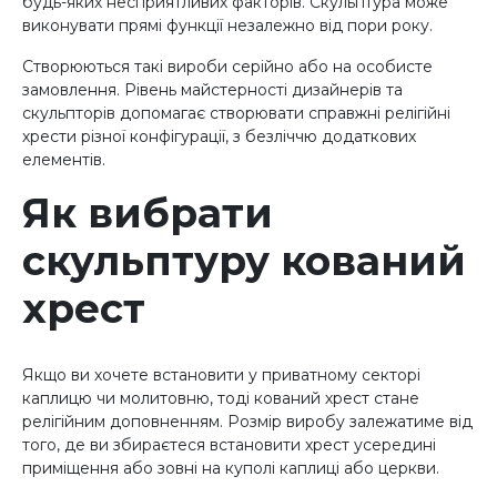
будь-яких несприятливих факторів. Скульптура може
виконувати прямі функції незалежно від пори року.
Створюються такі вироби серійно або на особисте
замовлення. Рівень майстерності дизайнерів та
скульпторів допомагає створювати справжні релігійні
хрести різної конфігурації, з безліччю додаткових
елементів.
Як вибрати
скульптуру кований
хрест
Якщо ви хочете встановити у приватному секторі
каплицю чи молитовню, тоді кований хрест стане
релігійним доповненням. Розмір виробу залежатиме від
того, де ви збираєтеся встановити хрест усередині
приміщення або зовні на куполі каплиці або церкви.