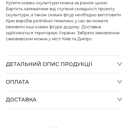
Купити ковані скульптури можна за різною ціною.
Вартість залежатиме від ступеня складності проекту
скульптури, а також скільки фігур необхідно виготовити.
Крім виробів релігійної тематики, у нас ви можете
замовити інші ковані фігури додому. Доставка
здійснюється територією України. Забрати замовлення
самовивозом можна у місті Київ та Дніпро.
ДЕТАЛЬНИЙ ОПИС ПРОДУКЦІЇ
ОПЛАТА
Готівковий розрахунок:
Оплату товару можна зробити в офісі компанії або при
ДОСТАВКА
відправці «Податком» у відділенні «Нова пошта».
Оплата карткою:
Оплата переказом грошей на картки «ПриватБанку»
(система «ПРИВАТ 24» та платіжні термінали) та
«Райффайзен Банк Аваль»