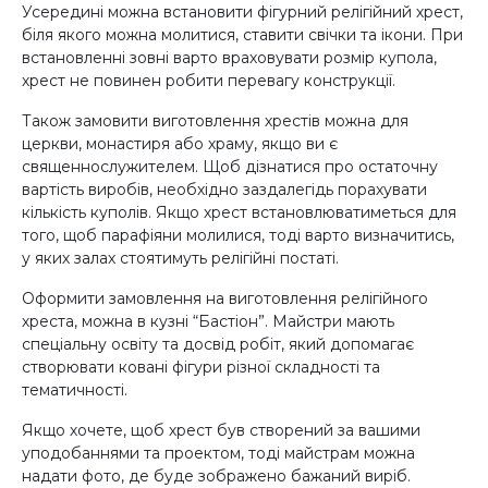
Усередині можна встановити фігурний релігійний хрест,
біля якого можна молитися, ставити свічки та ікони. При
встановленні зовні варто враховувати розмір купола,
хрест не повинен робити перевагу конструкції.
Також замовити виготовлення хрестів можна для
церкви, монастиря або храму, якщо ви є
священнослужителем. Щоб дізнатися про остаточну
вартість виробів, необхідно заздалегідь порахувати
кількість куполів. Якщо хрест встановлюватиметься для
того, щоб парафіяни молилися, тоді варто визначитись,
у яких залах стоятимуть релігійні постаті.
Оформити замовлення на виготовлення релігійного
хреста, можна в кузні “Бастіон”. Майстри мають
спеціальну освіту та досвід робіт, який допомагає
створювати ковані фігури різної складності та
тематичності.
Якщо хочете, щоб хрест був створений за вашими
уподобаннями та проектом, тоді майстрам можна
надати фото, де буде зображено бажаний виріб.