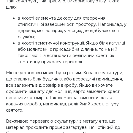
Такі конструкції, як правило, використовують у таких
цілях:
в якості елемента декору для створення
стилістичної завершеності простору. Наприклад, у
церквах, монастирях, у місцях, де відбуваються
служби;
в якості тематичної конструкції. Якщо біля каплиці
або молитовні є присадибна ділянка, то на ній
також можна встановити релігійний хрест, як
тематичну прикрасу території.
Місце установки може бути різним. Ковані скульптури,
що ставлять біля будинків, або всередині приміщення,
все залежить від розмірів виробу. Якщо ви хочете
оформити кімнату для моління, варто замовити хрест
невеликих розмірів. Також можна замовити кілька
кованих виробів, наприклад, релігійний хрест, фігуру
святого.
Важливою перевагою скульптури з металу є те, що
матеріал проходить процес загартування і стійкий до