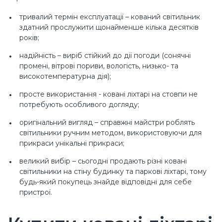
тривалий термін експлуатації – кований світильник
здатний прослужити щонайменше кілька десятків
років;
надійність – виріб стійкий до дії погоди (сонячні
промені, вітрові пориви, вологість, низько- та
високотемпературна дія);
просте використання - ковані ліхтарі на стовпи не
потребують особливого догляду;
оригінальний вигляд – справжні майстри роблять
світильники ручним методом, використовуючи для
прикраси унікальні прикраси;
великий вибір – сьогодні продають різні ковані
світильники на стіну будинку та паркові ліхтарі, тому
будь-який покупець знайде відповідні для себе
пристрої.