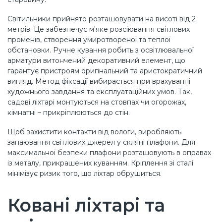
Світильники прийнято розташовувати на висоті від 2
метрів. Це забезпечує м'яке розсіювання світлових
променів, створення умиротвореної та теплої
обстановки. Ручне кування робить з освітлювальної
арматури витончений декоративний елемент, що
гарантує пристроям оригінальний та аристократичний
вигляд. Метод фіксації вибирається при врахуванні
художнього завдання та експлуатаційних умов. Так,
садові ліхтарі монтуються на стовпах чи огорожах,
кімнатні – прикріплюються до стін.
Щоб захистити контакти від вологи, виробляють
запаювання світлових джерел у скляні плафони. Для
максимальної безпеки плафони розташовують в оправах
із металу, прикрашених куванням. Кріплення зі сталі
мінімізує ризик того, що ліхтар обрушиться.
Ковані ліхтарі та