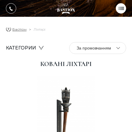
УКР
РУС
ПРОДУКЦІЯ
Бастіон
Ліхтарі
ПОСЛУГИ
КАТЕГОРИИ
За промовчанням
Про компанію
КОВАНІ ЛІХТАРІ
Оплата, доставка
Портфоліо робіт
Блог
Контакти