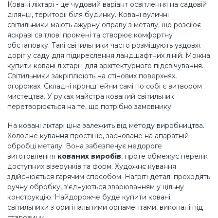
Ковані ліхтарі - це чудовий варіант освітлення на садовій
ділянці, території біля будинку. Ковані вуличні
світильники мають ажурну оправу з металу, що розсіює
яскраві світлові промені та створює комфортну
обстановку. Такі світильники часто розміщують уздовж
доріг у саду для підкреслення ландшафтних ліній. Можна
купити ковані ліхтарі і для архітектурного підсвічування.
Світильники закріплюють на стінових поверхнях,
огорожах. Складні кронштейни самі по собі є витвором
мистецтва. У руках майстра кований світильник
перетворюється на те, що потрібно замовнику.
На ковані ліхтарі ціна залежить від методу виробництва.
Холодне кування простіше, засноване на апаратній
обробці металу. Вона забезпечує недороге
виготовлення
кованих виробів
, проте обмежує перелік
доступних візерунків та форм. Художнє кування
здійснюється гарячим способом. Нагріті деталі проходять
ручну обробку, з'єднуються зварюванням у цільну
конструкцію. Найдорожче буде купити ковані
світильники з оригінальними орнаментами, виконані під
старовину.