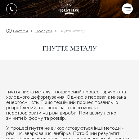
УКР
РУС
ПРОДУКЦІЯ
Бастіон
Послуги
Гнуття металу
ПОСЛУГИ
ГНУТТЯ МЕТАЛУ
Про компанію
Оплата, доставка
Портфоліо робіт
Гнуття листа металу – поширений процес гарячого та
Блог
холодного деформування. Однією з переваг є низька
енергоємність. Якщо технічний процес правильно
Контакти
розроблений, то плоскі заготовки можна
перетворювати на різні вироби. При цьому легко
змінити їх форму та розмір.
У процесі гнуття не використовуються інші методи -
різання, зварювання, вибірка. Потрібний результат
можна досягти пластичним деформуванням. У процесі