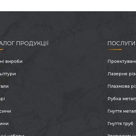
АЛОГ ПРОДУКЦІЇ
ПОСЛУГИ
ні вироби
Проектуван
ьптури
Лазерне різ
гали
Плазмова рі
арі
Рубка метал
сини
Гнуття мета
тини
Гнуття труб