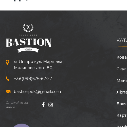
КАТ
Кова
м. Дніпро вул. Маршала
Малиновського 80
Скул
+38
(098)
676-87-27
Ман
bastionpdk@gmail.com
Ліхт
Слідкуйте за
Баля
нами:
Кар