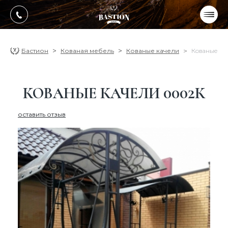
УКР
РУС
ПРОДУКЦИЯ
Бастион
Кованая мебель
Кованые качели
Кованые ка
УСЛУГИ
КОВАНЫЕ КАЧЕЛИ 0002К
О компании
оставить отзыв
Оплата, доставка
Портфолио работ
Блог
Контакти