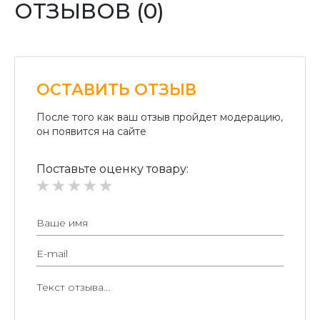
ОТЗЫВОВ (0)
«Райффайзен Банк Аваль»
Безналичный расчет для юридических лиц:
Безналичная оплата на расчетный счет.
ОСТАВИТЬ ОТЗЫВ
После того как ваш отзыв пройдет модерацию,
он появится на сайте
прочностью;
Поставьте оценку товару:
роскошным дизайном;
простотой в использовании.