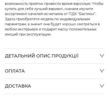
возможность приятно провести время взрослым. Чтобы
купить для себя лучший вариант, сначала изучите
ассортимент качелей из металла от ПДК “Бастион”.
Здесь приобретете модель по индивидуальным
параметрам, а значит она будет хорошо смотреться в
любом экстерьере и подарит массу положительных
эмоций при эксплуатации.
ДЕТАЛЬНИЙ ОПИС ПРОДУКЦІЇ
ОПЛАТА
Наличный расчет:
Оплату товара можно произвести в офисе компании
ДОСТАВКА
или при отправке «Наложенным платежом» в
отделении «Новая почта».
Оплата картой:
Оплата переводом денег на карточки «ПриватБанка»
(система «ПРИВАТ 24» и платежные терминалы) и