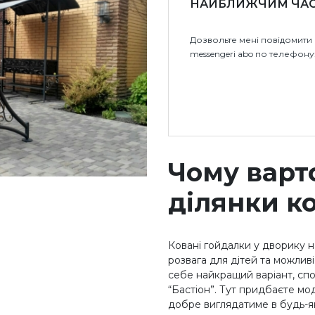
НАЙБЛИЖЧИМ ЧА
Дозвольте мені повідомити 
messengeri abo по телефону
Чому варт
ділянки к
Ковані гойдалки у дворику н
розвага для дітей та можли
себе найкращий варіант, спо
“Бастіон”. Тут придбаєте мо
добре виглядатиме в будь-як