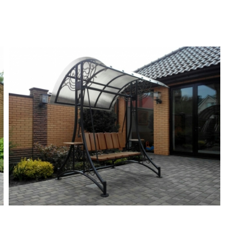
ти садову лаву. Завдяки
ою альтанкою, де зможе
найулюбленішим.
докремленому куточку
удуть порожніми. Якщо
 отримайте елегантне
ому вибору дизайну, можна
оби
 за найкращою вартістю
зможете після оформлення
 всі вироби діє гарантійне
атися про якість виробів