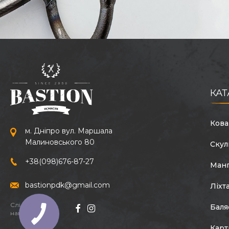
КАТ
Кова
м. Дніпро вул. Маршала
Малиновського 80
Скул
+38
(098)
676-87-27
Ман
bastionpdk@gmail.com
Ліхт
Слідкуйте за
Баля
нами:
Кар