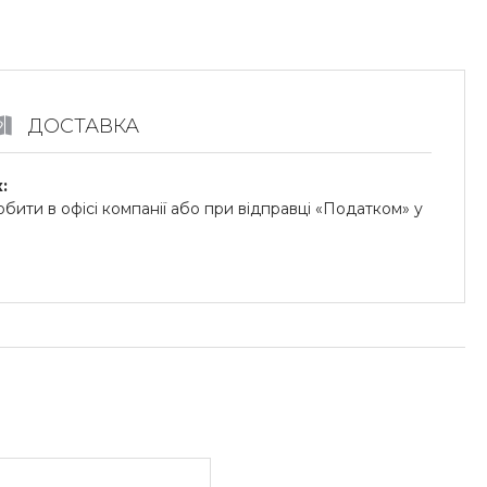
ДОСТАВКА
:
бити в офісі компанії або при відправці «Податком» у
.
й на картки «ПриватБанку» (система «ПРИВАТ 24» та
«Райффайзен Банк Аваль»
унок для юридичних осіб:
озрахунковий рахунок.