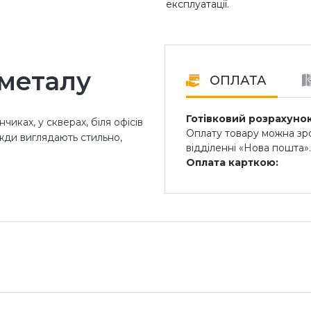
експлуатації.
 металу
ОПЛАТА
Готівковий розрахунок
иках, у скверах, біля офісів
Оплату товару можна зро
вжди виглядають стильно,
відділенні «Нова пошта»
Оплата карткою:
Оплата переказом гроше
 цегли, каменю та дерева —
платіжні термінали) та 
них переваг, додатково
Безготівковий розрах
Безготівкова плата на р