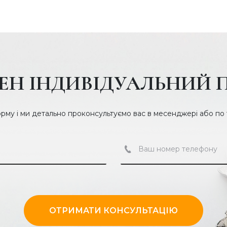
роботи, що виконується. Як
0 робочих днів. Після
та врахують особисті
коштовну консультацію та
ЕН ІНДИВІДУАЛЬНИЙ 
онуйте за контактним
орму і ми детально проконсультуємо вас в месенджері або по
ОТРИМАТИ КОНСУЛЬТАЦІЮ