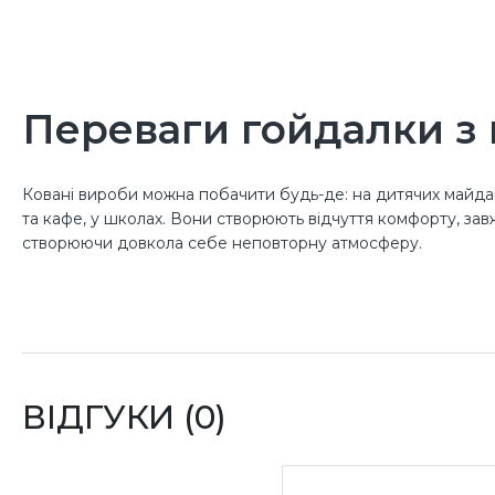
Переваги гойдалки з
Ковані вироби можна побачити будь-де: на дитячих майданч
та кафе, у школах. Вони створюють відчуття комфорту, за
створюючи довкола себе неповторну атмосферу.
До того ж, такі вуличні гойдалки чудово виглядають на тлі
Основні матеріали для обробки будівель. Крім перерахова
ковані садові гойдалки мають такі позитивні властивості:
міцністю;
ВІДГУКИ (0)
розкішний дизайн;
простістю у використанні.