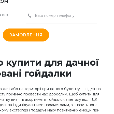
СОМ
вам в
:
ЗАМОВЛЕННЯ
о купити для дачної
овані гойдалки
а дачі або на території приватного будинку — відмінна
вість приємно провести час дорослим. Щоб купити для
чатку вивчіть асортимент гойдалок з металу від ПДК
дель за індивідуальними параметрами, а значить вона
ому екстер'єрі і подарує масу позитивних емоцій при