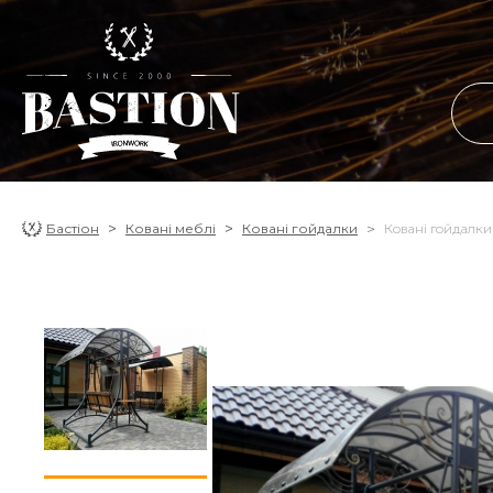
Бастіон
Ковані меблі
Ковані гойдалки
Ковані гойдалки