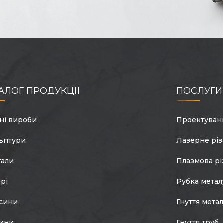
АЛОГ ПРОДУКЦІЇ
ПОСЛУГИ
ні вироби
Проектуван
ьптури
Лазерне різ
гали
Плазмова рі
арі
Рубка метал
сини
Гнуття мета
тини
Гнуття труб