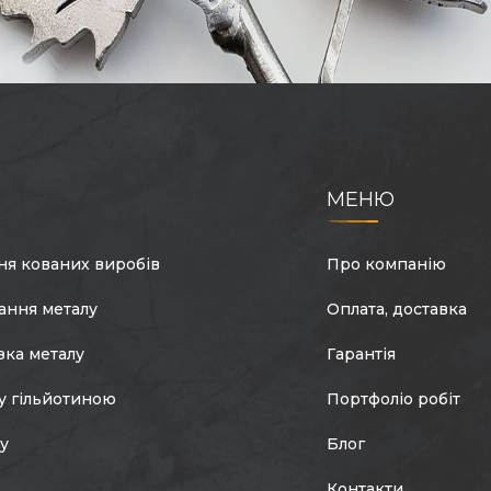
МЕНЮ
ня кованих виробів
Про компанію
ання металу
Оплата, доставка
зка металу
Гарантія
у гільйотиною
Портфоліо робіт
лу
Блог
Контакти