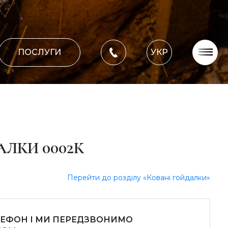
ПОСЛУГИ
УКР
Про компанію
Оплата, доставка
Портфоліо робіт
Блог
АЛКИ 0002К
Контакти
Перейти до розділу «Ковані гойдалки»
ЛЕФОН І МИ ПЕРЕДЗВОНИМО