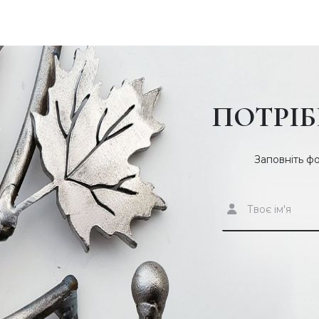
протягом багатьох років.
Швидкість виконання замовлення залежить від складності 
правило, тривалість виконання замовлення не перевищує 3
оформлення заявки приїжджають фахівці, які знімуть мірки 
побажання. Залишайте заявку на сайті, щоб отримати без
ПОТРІБ
замовити ковані гойдалки своєї мрії. При запитанні телеф
номером.
Заповніть ф