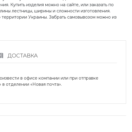
ия. Купить изделия можно на сайте, или заказать по
длины лестницы, ширины и сложности изготовления.
о территории Украины. Забрать самовывозом можно из
ДОСТАВКА
оизвести в офисе компании или при отправке
в отделении «Новая почта».
 на карточки «ПриватБанка» (система «ПРИВАТ 24» и
 «Райффайзен Банк Аваль»
ля юридических лиц:
асчетный счет.