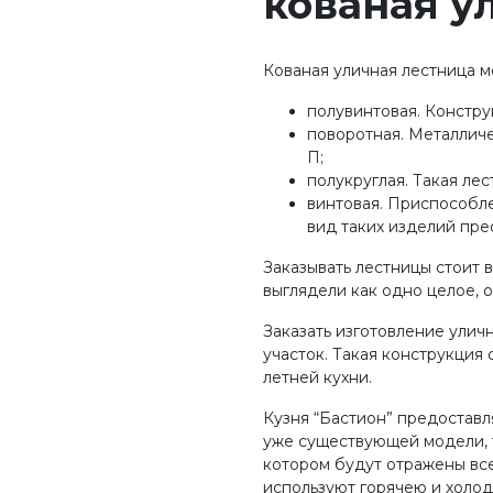
кованая у
Кованая уличная лестница м
полувинтовая. Констру
поворотная. Металличе
П;
полукруглая. Такая лес
винтовая. Приспособл
вид таких изделий пре
Заказывать лестницы стоит
выглядели как одно целое,
Заказать изготовление уличн
участок. Такая конструкция
летней кухни.
Кузня “Бастион” предоставл
уже существующей модели, т
котором будут отражены все
используют горячею и холод