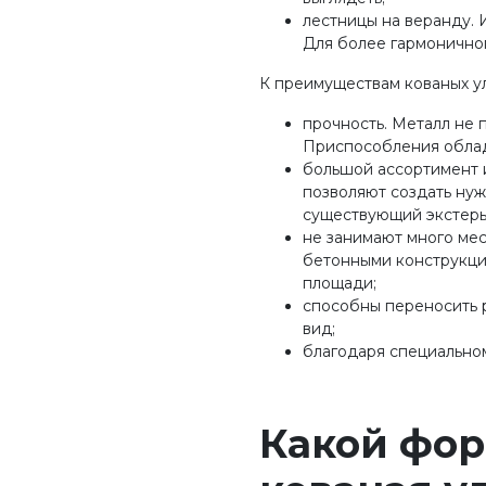
лестницы на веранду.
Для более гармоничног
К преимуществам кованых ул
прочность. Металл не 
Приспособления облад
большой ассортимент и
позволяют создать нуж
существующий экстерь
не занимают много ме
бетонными конструкци
площади;
способны переносить р
вид;
благодаря специально
Какой фо