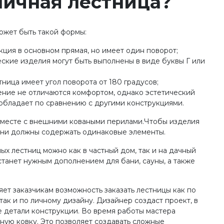
личная лестница?
ожет быть такой формы:
кция в основном прямая, но имеет один поворот;
ские изделия могут быть выполнены в виде буквы Г или
тница имеет угол поворота от 180 градусов;
ение не отличаются комфортом, однако эстетический
обладает по сравнению с другими конструкциями.
 вместе с внешними коваными перилами.Чтобы изделия
 они должны содержать одинаковые элементы.
ых лестниц можно как в частный дом, так и на дачный
 станет нужным дополнением для бани, сауны, а также
яет заказчикам возможность заказать лестницы как по
ак и по личному дизайну. Дизайнер создаст проект, в
 детали конструкции. Во время работы мастера
ную ковку. Это позволяет создавать сложные