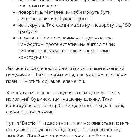
має один поворот;
поворотна. Металеві вироби можуть бути
виконані у вигляді букви Г або П;
напівкругла. Такі сходи мають кут повороту від 180
градусів;
гвинтова. Пристосування не відрізняється
комфортом, проте естетичний вигляд таких
виробів переважає в порівнянні з іншими
конструкціями.
Замовляти сходи варто разом із зовнішніми кованими
поручнями. Щоб вироби виглядали як одне ціле, вони
повинні містити однакові елементи.
Замовити виготовлення вуличних сходів можна як у
приватний будинок, так і на дачну ділянку. Така
конструкція стане потрібним доповненням для лазні,
сауни та літньої кухні.
Кузня “Бастіон” надає замовникам можливість замовити
сходи як за існуючою моделлю, так і по особистому
дизайну. Дизайнер створить проект, де будуть