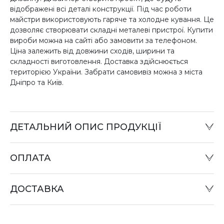
відображені всі деталі конструкції. Під час роботи
майстри використовують гаряче та холодне кування. Це
дозволяє створювати складні металеві пристрої. Купити
вироби можна на сайті або замовити за телефоном.
Ціна залежить від довжини сходів, ширини та
складності виготовлення. Доставка здійснюється
територією України. Забрати самовивіз можна з міста
Дніпро та Київ.
ДЕТАЛЬНИЙ ОПИС ПРОДУКЦІЇ
ОПЛАТА
Готівковий розрахунок:
Оплату товару можна зробити в офісі компанії або при
ДОСТАВКА
відправці «Податком» у відділенні «Нова пошта».
Оплата карткою:
Оплата переказом грошей на картки «ПриватБанку»
(система «ПРИВАТ 24» та платіжні термінали) та