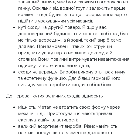
зовнішній вигляд має бути схожим із огорожею на
ганку. Оскільки від водної групи залежить перше
враження від будинку, то до її оформлення варто
підійти з урахуванням усіх нюансів;
куті сходи на другий поверх. Якщо у вас
двоповерховий будинок і ви хочете, щоб вхід був
не тільки всередині, а й зовні, такий виріб саме
для вас. При замовленні таких конструкцій
приділити увагу варто не лише декору, а й
стоякам. Вони повинні витримувати навантаження
підйому та естетично виглядати;
сходи на веранду. Вироби виконують практичну
та естетичну функцію. Для більш гармонійного
вигляду можна зробити сходи з обох боків.
До переваг кутих вуличних сходів відносять:
міцність. Метал не втратить свою форму через
механічні дії. Пристосування мають тривалі
експлуатаційні властивості;
великий асортимент виробів. Різноманітність
плетив, візерунків та елементів дозволяють