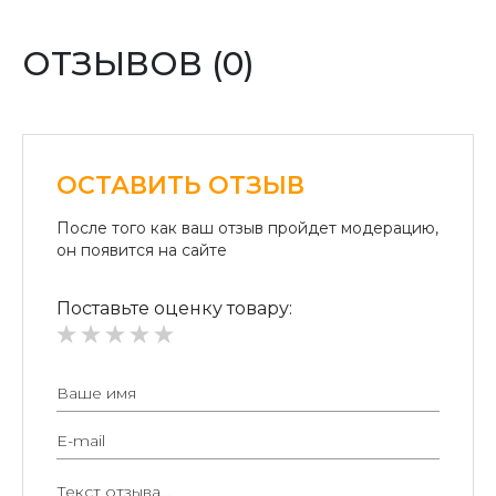
Оплата переводом денег на карточки «ПриватБанка»
(система «ПРИВАТ 24» и платежные терминалы) и
ОТЗЫВОВ (0)
«Райффайзен Банк Аваль»
Безналичный расчет для юридических лиц:
Безналичная оплата на расчетный счет.
ОСТАВИТЬ ОТЗЫВ
После того как ваш отзыв пройдет модерацию,
он появится на сайте
Поставьте оценку товару: