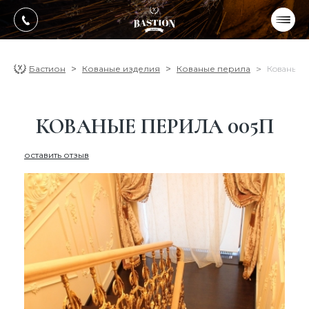
УКР
РУС
ПРОДУКЦИЯ
Бастион
Кованые изделия
Кованые перила
Кованые 
УСЛУГИ
КОВАНЫЕ ПЕРИЛА 005П
О компании
оставить отзыв
Оплата, доставка
Портфолио работ
Блог
Контакти