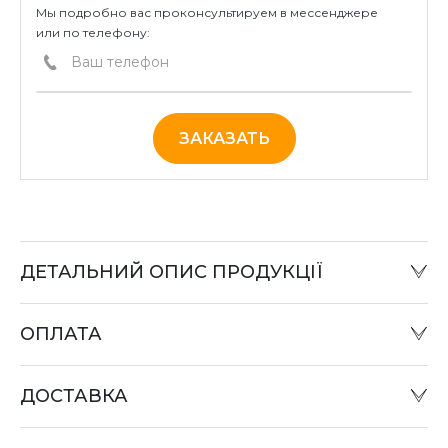
Мы подробно вас проконсультируем в мессенджере
или по телефону:
ЗАКАЗАТЬ
ДЕТАЛЬНИЙ ОПИС ПРОДУКЦІЇ
ОПЛАТА
Наличный расчет:
Оплату товара можно произвести в офисе компании
ДОСТАВКА
или при отправке «Наложенным платежом» в
отделении «Новая почта».
Оплата картой: