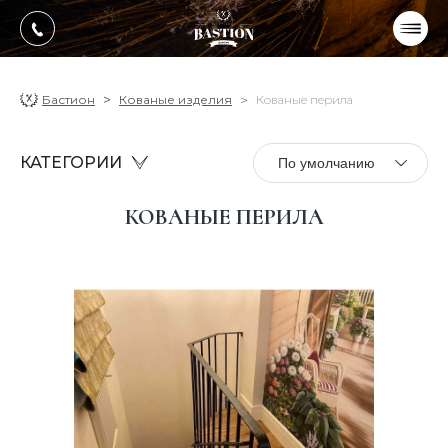
УКР
РУС
ПРОДУКЦИЯ
Бастион
Кованые изделия
Кованые перила
УСЛУГИ
КАТЕГОРИИ
По умолчанию
О компании
КОВАНЫЕ ПЕРИЛА
Оплата, доставка
Портфолио работ
Блог
Контакти