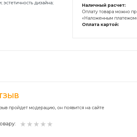
; эстетичность дизайна;
Наличный расчет:
Оплату товара можно пр
«Наложенным платежом» 
Оплата картой:
Оплата переводом денег
платежные терминалы) и
Безналичный расчет д
Безналичная оплата на р
ТЗЫВ
тзыв пройдет модерацию, он появится на сайте
овару: