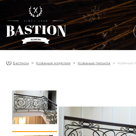
Бастион
Кованые изделия
Кованые перила
Кованые 