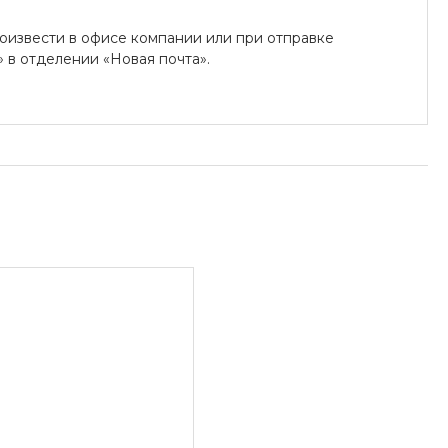
оизвести в офисе компании или при отправке
в отделении «Новая почта».
 на карточки «ПриватБанка» (система «ПРИВАТ 24» и
 «Райффайзен Банк Аваль»
ля юридических лиц:
асчетный счет.