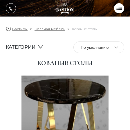
УКР
РУС
ПРОДУКЦИЯ
Бастион
Кованая мебель
Кованые столы
УСЛУГИ
КАТЕГОРИИ
По умолчанию
О компании
КОВАНЫЕ СТОЛЫ
Оплата, доставка
Портфолио работ
Блог
Контакти