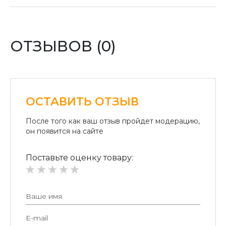
отделении «Новая почта».
Оплата картой:
Оплата переводом денег на карточки «ПриватБанка»
(система «ПРИВАТ 24» и платежные терминалы) и
ОТЗЫВОВ (0)
«Райффайзен Банк Аваль»
Безналичный расчет для юридических лиц:
Безналичная оплата на расчетный счет.
ОСТАВИТЬ ОТЗЫВ
После того как ваш отзыв пройдет модерацию,
он появится на сайте
Поставьте оценку товару: