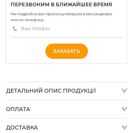
ПЕРЕЗВОНИМ В БЛИЖАЙШЕЕ ВРЕМЯ
Мы подробно вас проконсультируем в мессенджере
или по телефону:
ЗАКАЗАТЬ
ДЕТАЛЬНИЙ ОПИС ПРОДУКЦІЇ
ОПЛАТА
Наличный расчет:
Оплату товара можно произвести в офисе компании
ДОСТАВКА
или при отправке «Наложенным платежом» в