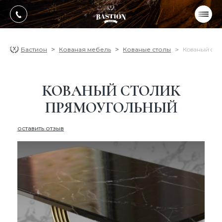
УКР
РУС
ПРОДУКЦИЯ
Бастион
Кованая мебель
Кованые столы
Кованый сто
УСЛУГИ
КОВАНЫЙ СТОЛИК
О компании
ПРЯМОУГОЛЬНЫЙ
Оплата, доставка
оставить отзыв
Портфолио работ
Блог
Контакти