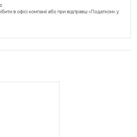
:
бити в офісі компанії або при відправці «Податком» у
.
й на картки «ПриватБанку» (система «ПРИВАТ 24» та
«Райффайзен Банк Аваль»
унок для юридичних осіб:
озрахунковий рахунок.