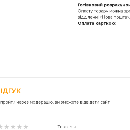
Готівковий розрахунок
Оплату товару можна зро
відділенні «Нова пошта»
Оплата карткою:
Оплата переказом гроше
платіжні термінали) та 
Безготівковий розрах
Безготівкова плата на р
ІДГУК
пройти через модерацію, ви зможете відвідати сайт