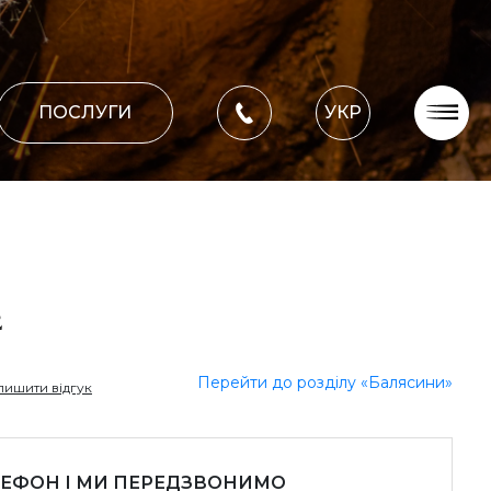
ПОСЛУГИ
УКР
Про компанію
Оплата, доставка
Портфоліо робіт
Блог
2
Контакти
Перейти до розділу «Балясини»
лишити відгук
ЛЕФОН І МИ ПЕРЕДЗВОНИМО