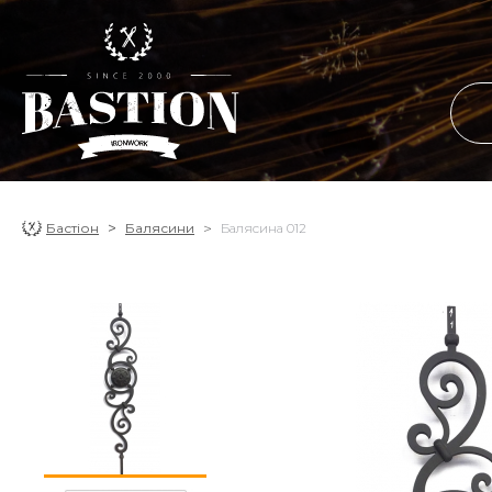
Бастіон
Балясини
Балясина 012