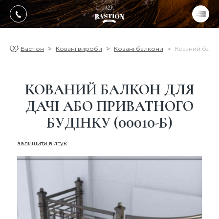
УКР
РУС
ПРОДУКЦІЯ
Бастіон
Ковані вироби
Ковані балкони
Кований балко
ПОСЛУГИ
КОВАНИЙ БАЛКОН ДЛЯ
Про компанію
ДАЧІ АБО ПРИВАТНОГО
Оплата, доставка
БУДІНКУ (00010-Б)
Портфоліо робіт
залишити відгук
Блог
Контакти