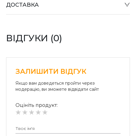
ДОСТАВКА
відправці «Податком» у відділенні «Нова пошта».
Оплата карткою:
Оплата переказом грошей на картки «ПриватБанку»
(система «ПРИВАТ 24» та платіжні термінали) та
«Райффайзен Банк Аваль»
ВІДГУКИ (0)
Безготівковий розрахунок для юридичних осіб:
Безготівкова плата на розрахунковий рахунок.
ЗАЛИШИТИ ВІДГУК
Якщо вам доведеться пройти через
модерацію, ви зможете відвідати сайт
Оцініть продукт: