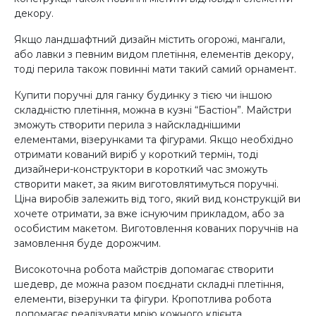
декору.
Якщо ландшафтний дизайн містить огорожі, мангали,
або лавки з певним видом плетіння, елементів декору,
тоді перила також повинні мати такий самий орнамент.
Купити поручні для ганку будинку з тією чи іншою
складністю плетіння, можна в кузні “Бастіон”. Майстри
зможуть створити перила з найскладнішими
елементами, візерунками та фігурами. Якщо необхідно
отримати кований виріб у короткий термін, тоді
дизайнери-конструктори в короткий час зможуть
створити макет, за яким виготовлятимуться поручні.
Ціна виробів залежить від того, який вид конструкцій ви
хочете отримати, за вже існуючим прикладом, або за
особистим макетом. Виготовлення кованих поручнів на
замовлення буде дорожчим.
Високоточна робота майстрів допомагає створити
шедевр, де можна разом поєднати складні плетіння,
елементи, візерунки та фігури. Кропотлива робота
допомагає реалізувати мрію кожного клієнта.