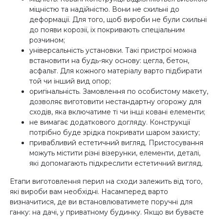
міцністю та надійністю. Вони не схильні до
деформації. Для того, щоб вироби не були схильні
до появи корозії, їх покривають спеціальним
розчином;
універсальність установки. Такі пристрої можна
встановити на будь-яку основу: цегла, бетон,
асфальт. Для кожного матеріалу варто підбирати
той чи інший вид опор;
оригінальність. Замовлення по особистому макету,
дозволяє виготовити нестандартну огорожу для
сходів, яка включатиме ті чи інші ковані елементи;
не вимагає додаткового догляду. Конструкції
потрібно буде зрідка покривати шаром захисту;
привабливий естетичний вигляд. Пристосування
можуть містити різні візерунки, елементи, деталі,
які допомагають підкреслити естетичний вигляд.
Етапи виготовлення перил на сходи залежить від того,
які вироби вам необхідні. Насамперед варто
визначитися, де ви встановлюватимете поручні для
ганку: на дачі, у приватному будинку. Якщо ви буваєте