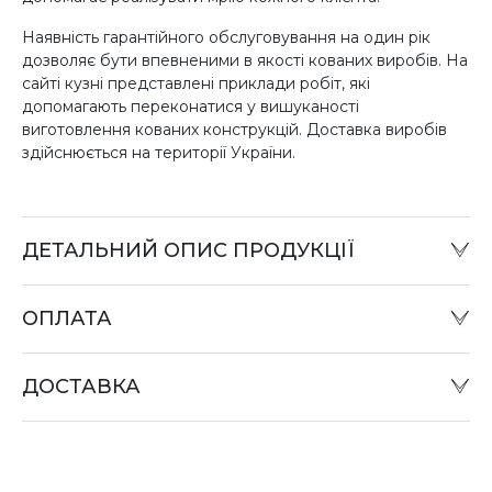
Наявність гарантійного обслуговування на один рік
дозволяє бути впевненими в якості кованих виробів. На
сайті кузні представлені приклади робіт, які
допомагають переконатися у вишуканості
виготовлення кованих конструкцій. Доставка виробів
здійснюється на території України.
ДЕТАЛЬНИЙ ОПИС ПРОДУКЦІЇ
ОПЛАТА
Готівковий розрахунок:
Оплату товару можна зробити в офісі компанії або при
ДОСТАВКА
відправці «Податком» у відділенні «Нова пошта».
Оплата карткою:
Оплата переказом грошей на картки «ПриватБанку»
(система «ПРИВАТ 24» та платіжні термінали) та
«Райффайзен Банк Аваль»