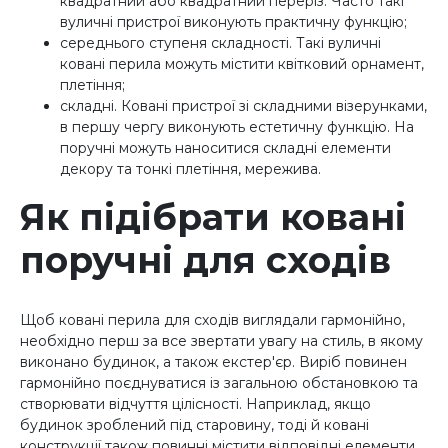
квадратний або квадратний переріз. Часто такі
вуличні пристрої виконують практичну функцію;
середнього ступеня складності. Такі вуличні
ковані перила можуть містити квітковий орнамент,
плетіння;
складні. Ковані пристрої зі складними візерунками,
в першу чергу виконують естетичну функцію. На
поручні можуть наноситися складні елементи
декору та тонкі плетіння, мережива.
Як підібрати ковані
поручні для сходів
Щоб ковані перила для сходів виглядали гармонійно,
необхідно перш за все звертати увагу на стиль, в якому
виконано будинок, а також екстер'єр. Виріб повинен
гармонійно поєднуватися із загальною обстановкою та
створювати відчуття цілісності. Наприклад, якщо
будинок зроблений під старовину, тоді й ковані
конструкції також повинні містити відповідні елементи