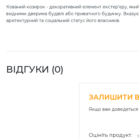
Кований козирок - декоративний елемент екстер'єру, яки
вхідними дверима будівлі або приватного будинку. Вказує
архітектурний та соціальний статус його власників.
Ковані козирки
монтується на фасади заміських будинків і
державні будівлі.
Існує безліч кованих козирків, доступних від виробника ГД
багаторівневі зі складною конструкцією, в той час як інші п
використовуємо матеріали преміум-класу від відомих виро
ВІДГУКИ (0)
унікальних кованих виробів.
ЗАЛИШИТИ В
Функціональність та
Якщо вам доведеться 
практичність кованих
Оцініть продукт:
У кованого козирка багато функцій. Він захищає ганок від о