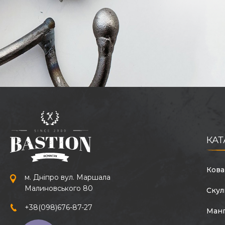
КАТ
Кова
м. Дніпро вул. Маршала
Малиновського 80
Скул
+38
(098)
676-87-27
Ман