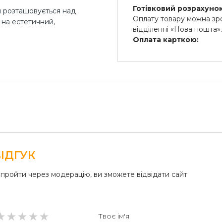
Готівковий розрахунок
й розташовується над
Оплату товару можна зро
 на естетичний,
відділенні «Нова пошта»
Оплата карткою:
Оплата переказом гроше
 дач, а також на офісні та
платіжні термінали) та 
Безготівковий розрах
Безготівкова плата на р
К «Бастіон». Деякі з них
ідвішені до стіни будівлі. Ми
бників для створення цих
ІДГУК
пройти через модерацію, ви зможете відвідати сайт
 козирів
падів та негоди. Він також є