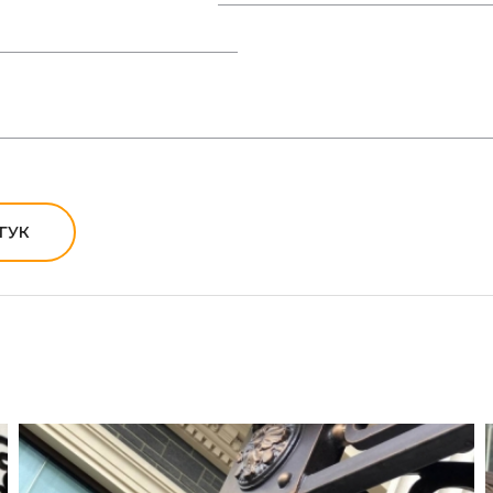
навіси дуже довговічні та
, перед входом до будівлі.
гі сходи парадні вимагають
козирків було відзначено
ГУК
ься ковані козирки,
ї смуги, яка приблизно в
озирок від зовнішніх
и років, а ціна кованого