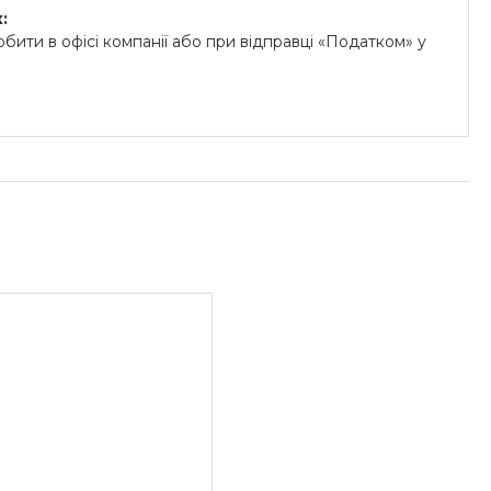
:
бити в офісі компанії або при відправці «Податком» у
.
й на картки «ПриватБанку» (система «ПРИВАТ 24» та
«Райффайзен Банк Аваль»
унок для юридичних осіб:
озрахунковий рахунок.