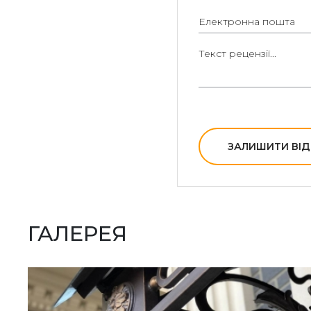
декоративною аркою, що доповнює фасад будинку. Ковані 
можуть бути гарною інвестицією.
Проектування козирка необхідне з висоти дверей та ганку
Потім виберіть форму: арочну, двосхилий або похилий. Дов
багаторівневої конструкції.
Ці козирки виготовляються вручну ковалями. Багато з цих 
призами на мистецьких конкурсах.
ЗАЛИШИТИ ВІД
Якщо ви коли-небудь задавалися питанням, як виготовляют
відповідь проста — вони виготовляються з товстої металево
два-три рази легша за алюміній.
Фарбування антикорозійними складами збереже кований к
ГАЛЕРЕЯ
факторів. В результаті він буде добре виглядати більше 15-т
козирка окупиться багаторазово.