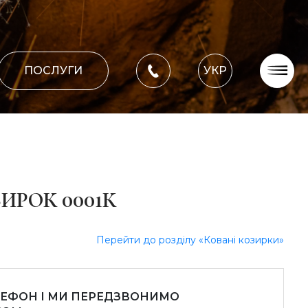
ПОСЛУГИ
УКР
Про компанію
Оплата, доставка
Портфоліо робіт
Блог
ИРОК 0001К
Контакти
Перейти до розділу «Ковані козирки»
ЛЕФОН І МИ ПЕРЕДЗВОНИМО