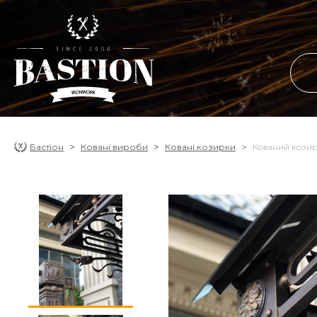
Бастіон
Ковані вироби
Ковані козирки
Кований козир