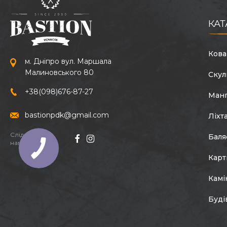
КАТ
Кова
м. Дніпро вул. Маршала
Малиновського 80
Скул
+38
(098)
676-87-27
Ман
bastionpdk@gmail.com
Ліхт
Слідкуйте за
Баля
нами:
Кар
Камі
Буді