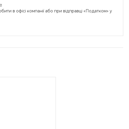
:
бити в офісі компанії або при відправці «Податком» у
.
й на картки «ПриватБанку» (система «ПРИВАТ 24» та
«Райффайзен Банк Аваль»
унок для юридичних осіб:
озрахунковий рахунок.