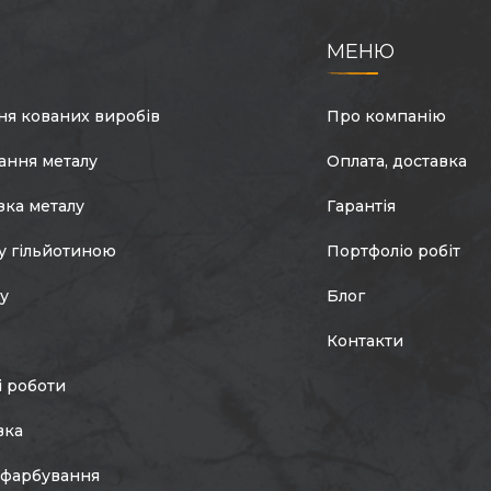
МЕНЮ
ня кованих виробів
Про компанію
ання металу
Оплата, доставка
зка металу
Гарантія
у гільйотиною
Портфоліо робіт
лу
Блог
Контакти
і роботи
вка
фарбування