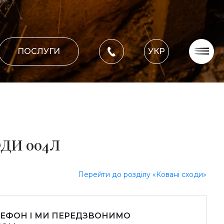
ПОСЛУГИ
УКР
Про компанію
Оплата, доставка
Портфоліо робіт
Блог
ДИ 004Л
Контакти
Перейти до розділу «Ковані сходи»
ЛЕФОН І МИ ПЕРЕДЗВОНИМО