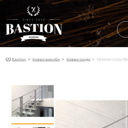
Бастіон
Ковані вироби
Ковані сходи
Металеві сходи 0