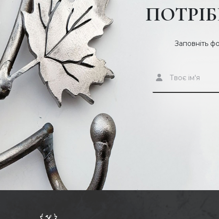
ПОТРІБ
Де можна замовити м
сходи?
Заповніть ф
Конструкція 004 Л поєднала в собі просте та лаконічне р
практичністю. У компанії
ПДК «Бастіон»
можна замовити м
розмірів та конфігурацій. На вибір впливають виділена дл
фізичне навантаження, дизайн інтер'єру та побажання кліє
Ковані сходи на другий поверх чи металевий підйом на го
цьому всі вироби компанії поєднує одна риса – довговічніст
виконання. Кування, зварювання або інші роботи з металу,
якісний та стильний виріб.
На ціну впливають складність проекту, габаритні параметри
Щоб оформити замовлення, вкажіть номер телефону у виді
передзвонимо та узгодимо деталі замовлення, терміни, дос
Доставку виробів Україною здійснюють транспортні компан