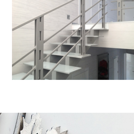
Ковані сходи – особли
виробу 004Л
Залежно від стилю інтер'єру та переваг покупця, ковані с
можуть бути:
з поручнями та без;
з однією або двома опорними балками;
з кріпленням опорних частин до стіни або без них;
з ажурними кованими вензелями та переплетеннями або
елементів.
Сходи на другий поверх з металу 004Л – які вони? Насамп
Прості і чіткі лінії надають виробу легкість, створюючи відч
Цей момент дуже важливий при монтажі виробу в умовах 
Завдяки використанню світлих тонів та простих форм виріб
не обтяжує інтер'єр. При цьому за міцністю та надійністю т
поступаються одне одному.