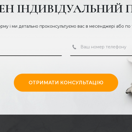
ЕН ІНДИВІДУАЛЬНИЙ 
еталеві
орму і ми детально проконсультуємо вас в месенджері або по
ішення з естетикою та
еталеві сходи різних форм,
я розміщення підйому площа,
нта.
рище? Рішення за вами! При
ОТРИМАТИ КОНСУЛЬТАЦІЮ
ь, надійність та сучасне
 результатом завжди є
 та конфігурація маршів.
леному полі. Ми
тавку та спосіб оплати.
ії.