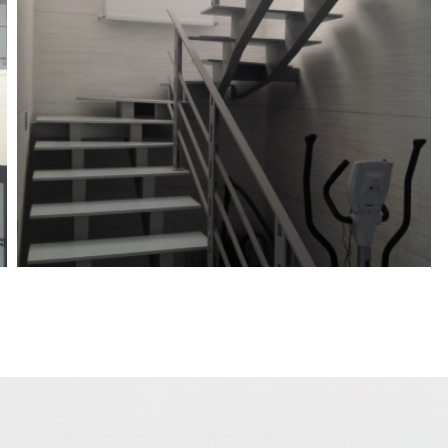
вості
ходи в приватному будинку
 з чистих лінійних
еред, це лаконічний дизайн.
уття конструкції, що ширяє.
невеликого простору.
 не виглядає громіздким та
акі й ковані сходи не