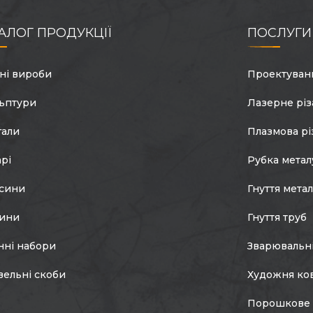
АЛОГ ПРОДУКЦІЇ
ПОСЛУГИ
ні вироби
Проектуван
ьптури
Лазерне різ
гали
Плазмова рі
арі
Рубка метал
сини
Гнуття мета
тини
Гнуття труб
нні набори
Зварювальн
вельні скоби
Художня ко
Порошкове 