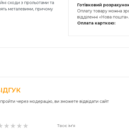
йні сходи з прольотами та
Готівковий розрахунок
блять металевими, причому
Оплату товару можна зро
відділенні «Нова пошта»
Оплата карткою:
 будинку вимагають
Оплата переказом гроше
ня є дерево, камінь і навіть
платіжні термінали) та 
 сходи в будинку з металу –
Безготівковий розрах
цьому максимально проста в
Безготівкова плата на р
ратури або
я виробу також не страшна.
сний, так і класичний
 компанія ГДК «Бастіон»
 найсміливіших
ІДГУК
пройти через модерацію, ви зможете відвідати сайт
и на