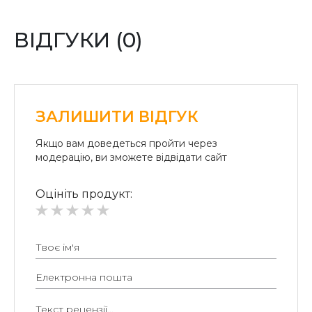
(система «ПРИВАТ 24» та платіжні термінали) та
«Райффайзен Банк Аваль»
ВІДГУКИ (0)
Безготівковий розрахунок для юридичних осіб:
Безготівкова плата на розрахунковий рахунок.
ЗАЛИШИТИ ВІДГУК
Якщо вам доведеться пройти через
модерацію, ви зможете відвідати сайт
Оцініть продукт: