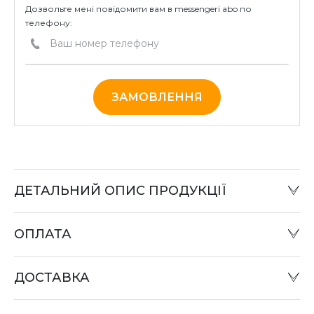
Дозвольте мені повідомити вам в messengeri abo по
телефону:
ЗАМОВЛЕННЯ
ДЕТАЛЬНИЙ ОПИС ПРОДУКЦІЇ
ОПЛАТА
Готівковий розрахунок:
Оплату товару можна зробити в офісі компанії або при
ДОСТАВКА
відправці «Податком» у відділенні «Нова пошта».
Оплата карткою:
Оплата переказом грошей на картки «ПриватБанку»